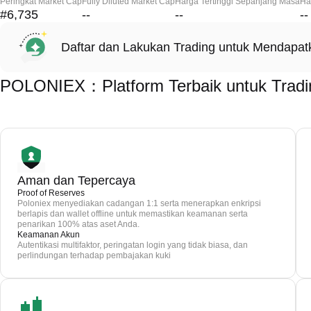
Peringkat Market Cap
Fully Diluted Market Cap
Harga Tertinggi Sepanjang Masa
Ha
#6,735
--
--
--
Daftar dan Lakukan Trading untuk Mendapa
POLONIEX：Platform Terbaik untuk Trad
Aman dan Tepercaya
Proof of Reserves
Poloniex menyediakan cadangan 1:1 serta menerapkan enkripsi
berlapis dan wallet offline untuk memastikan keamanan serta
penarikan 100% atas aset Anda.
Keamanan Akun
Autentikasi multifaktor, peringatan login yang tidak biasa, dan
perlindungan terhadap pembajakan kuki