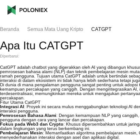
Beranda
Semua Mata Uang Kripto
CATGPT
Apa Itu CATGPT
Diperbarui:
CatGPT adalah chatbot yang digerakkan oleh AI yang dibangun khusu
pemrosesan bahasa alami (NLP) dan teknik pembelajaran mesin mutakhi
ramah pengguna. Tujuan utama CatGPT adalah untuk bertindak sebaga
interaksi di dalam ekosistem ini tidak hanya lebih sederhana tetapi juga l
Di dunia di mana pengalaman pengguna sangat penting untuk adopsi
kemampuan percakapan yang canggih. Dengan mengintegrasikan AI, ia
terdesentralisasi, memungkinkan mereka untuk mengajukan pertanyaa
percakapan.
Fitur Utama CatGPT
Integrasi AI
: Proyek ini secara mulus menggabungkan teknologi AI de
interaksi pengguna.
Pemrosesan Bahasa Alami
: Dengan kemampuan NLP yang canggih,
pengguna dengan cara yang lancar dan percakapan.
Fokus pada Web3 dan Crypto
: Khusus dipersembahkan untuk jaring
dalam lingkungan yang terus berkembang ini.
Pembelajaran Mesin
: Memanfaatkan algoritma pembelajaran mesin,
menyederhanakan interaksi dengan aset dan aplikasi digital.