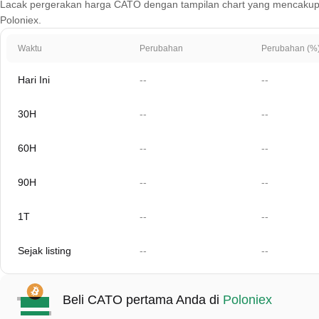
Lacak pergerakan harga CATO dengan tampilan chart yang mencakup 1 har
Poloniex.
Waktu
Perubahan
Perubahan (%
Hari Ini
--
--
30H
--
--
60H
--
--
90H
--
--
1T
--
--
Sejak listing
--
--
Beli CATO pertama Anda di
Poloniex