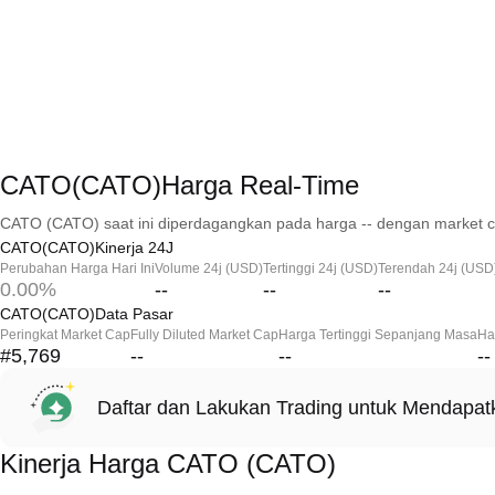
CATO(CATO)Harga Real-Time
CATO (CATO) saat ini diperdagangkan pada harga -- dengan market c
CATO(CATO)Kinerja 24J
Perubahan Harga Hari Ini
Volume 24j (USD)
Tertinggi 24j (USD)
Terendah 24j (USD
0.00%
--
--
--
CATO(CATO)Data Pasar
Peringkat Market Cap
Fully Diluted Market Cap
Harga Tertinggi Sepanjang Masa
Ha
#5,769
--
--
--
Daftar dan Lakukan Trading untuk Mendapa
Kinerja Harga CATO (CATO)