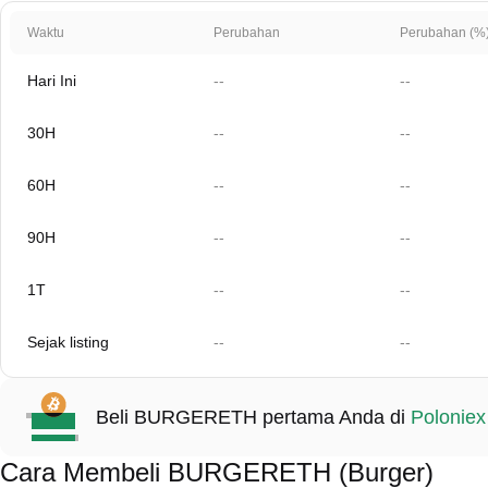
Waktu
Perubahan
Perubahan (%
Hari Ini
--
--
30H
--
--
60H
--
--
90H
--
--
1T
--
--
Sejak listing
--
--
Beli BURGERETH pertama Anda di
Poloniex
Cara Membeli BURGERETH (Burger)