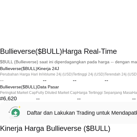
Bullieverse($BULL)Harga Real-Time
$BULL (Bullieverse) saat ini diperdagangkan pada harga -- dengan mar
Bullieverse($BULL)Kinerja 24J
Perubahan Harga Hari Ini
Volume 24j (USD)
Tertinggi 24j (USD)
Terendah 24j (USD
--
--
--
--
Bullieverse($BULL)Data Pasar
Peringkat Market Cap
Fully Diluted Market Cap
Harga Tertinggi Sepanjang Masa
Ha
#6,620
--
--
--
Daftar dan Lakukan Trading untuk Mendapa
Kinerja Harga Bullieverse ($BULL)