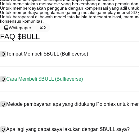
Untuk menciptakan metaverse yang berkembang di mana pemain dan p
Untuk memberdayakan pengguna dengan kompensasi yang adil untuk k
Untuk memperkaya pengalaman gaming melalui gameplay imersif 3D 
Untuk beroperasi di bawah model tata kelola terdesentralisasi, me
konsensus komunitas.
Whitepaper
X
FAQ $BULL
Tempat Membeli $BULL (Bullieverse)
Q
A
Centralized exchange (CEX) adalah salah satu cara termudah dan p
antarmuka yang ramah pengguna, likuiditas tinggi, dan berbagai al
Cara Membeli $BULL (Bullieverse)
Q
mendukung trading berbagai mata uang kripto, termasuk $BULL, da
Beli Bullieverse di CEX dengan langkah berikut:
A
Mulai perjalanan kripto Anda dalam empat langkah dengan Poloniex,
1. Buat akun dan selesaikan verifikasi KYC.
(Bullieverse) dan beragam aset digital berkualitas tinggi.
Metode pembayaran apa yang didukung Poloniex untuk mem
Q
2. Danai akun Anda dengan mata uang fiat dan mata uang kripto.
3. Cari $BULL.
4. Tempatkan market/limit order untuk membeli.
A
Poloniex mendukung:
1) Kartu Kredit/Debit (seperti Visa dan Mastercard) untuk membeli 
Apa lagi yang dapat saya lakukan dengan $BULL saya?
Q
2) P2P trading untuk membeli USDT dari pengguna lain yang dilind