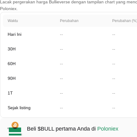
Lacak pergerakan harga Bullieverse dengan tampilan chart yang mencakup
Poloniex.
Waktu
Perubahan
Perubahan (%
Hari Ini
--
--
30H
--
--
60H
--
--
90H
--
--
1T
--
--
Sejak listing
--
--
Beli $BULL pertama Anda di
Poloniex