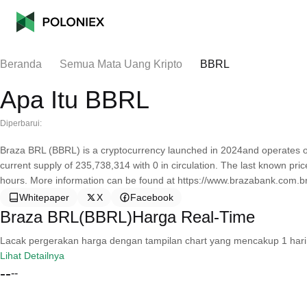
Beranda
Semua Mata Uang Kripto
BBRL
Apa Itu BBRL
Diperbarui:
Braza BRL (BBRL) is a cryptocurrency launched in 2024and operates 
current supply of 235,738,314 with 0 in circulation. The last known pr
hours. More information can be found at https://www.brazabank.com.br
Whitepaper
X
Facebook
Braza BRL(BBRL)Harga Real-Time
Lacak pergerakan harga dengan tampilan chart yang mencakup 1 hari, 30 
Lihat Detailnya
--
--