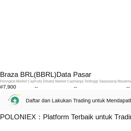
Braza BRL(BBRL)Data Pasar
Peringkat Market Cap
Fully Diluted Market Cap
Harga Tertinggi Sepanjang Masa
Ha
#7,900
--
--
--
Daftar dan Lakukan Trading untuk Mendapa
POLONIEX：Platform Terbaik untuk Tradi