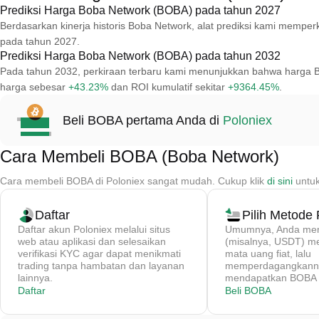
Prediksi Harga Boba Network (BOBA) pada tahun 2027
Berdasarkan kinerja historis Boba Network, alat prediksi kami mem
pada tahun 2027.
Prediksi Harga Boba Network (BOBA) pada tahun 2032
Pada tahun 2032, perkiraan terbaru kami menunjukkan bahwa harga 
harga sebesar
+43.23%
dan ROI kumulatif sekitar
+9364.45%
.
Beli BOBA pertama Anda di
Poloniex
Cara Membeli BOBA (Boba Network)
Cara membeli BOBA di Poloniex sangat mudah. Cukup klik
di sini
untuk
Daftar
Pilih Metode
Daftar akun Poloniex melalui situs
Umumnya, Anda memb
web atau aplikasi dan selesaikan
(misalnya, USDT) 
verifikasi KYC agar dapat menikmati
mata uang fiat, lalu
trading tanpa hambatan dan layanan
memperdagangkanny
lainnya.
mendapatkan BOBA d
Daftar
Beli BOBA