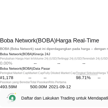
Boba Network(BOBA)Harga Real-Time
BOBA (Boba Network) saat ini diperdagangkan pada harga -- dengan m
Boba Network(BOBA)Kinerja 24J
Perubahan Harga Hari Ini
Volume 24j (USD)
Tertinggi 24j (USD)
Terendah 24j (USD
0.00%
--
--
--
Boba Network(BOBA)Data Pasar
Peringkat Market Cap
Market Cap
Fully Diluted Market Cap
Tingkat Sirkulasi
Harga T
#1,178
--
--
98.71
%
--
Pasokan yang Beredar
Total Pasokan
Rilis Pertama
493.59M
500.00M
2021-09-12
Daftar dan Lakukan Trading untuk Mendapa