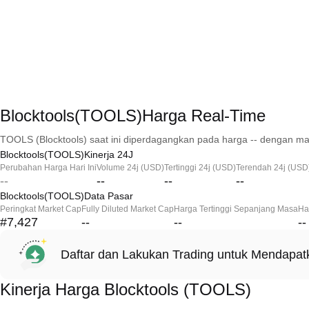
Blocktools(TOOLS)Harga Real-Time
TOOLS (Blocktools) saat ini diperdagangkan pada harga -- dengan mar
Blocktools(TOOLS)Kinerja 24J
Perubahan Harga Hari Ini
Volume 24j (USD)
Tertinggi 24j (USD)
Terendah 24j (USD
--
--
--
--
Blocktools(TOOLS)Data Pasar
Peringkat Market Cap
Fully Diluted Market Cap
Harga Tertinggi Sepanjang Masa
Ha
#7,427
--
--
--
Daftar dan Lakukan Trading untuk Mendapa
Kinerja Harga Blocktools (TOOLS)