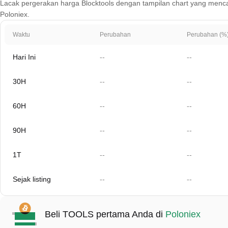
Lacak pergerakan harga Blocktools dengan tampilan chart yang mencakup 
Poloniex.
Waktu
Perubahan
Perubahan (%
Hari Ini
--
--
30H
--
--
60H
--
--
90H
--
--
1T
--
--
Sejak listing
--
--
Beli TOOLS pertama Anda di
Poloniex