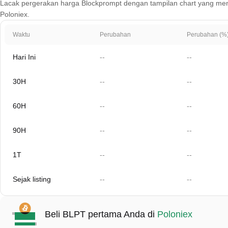
Lacak pergerakan harga Blockprompt dengan tampilan chart yang mencaku
Poloniex.
Waktu
Perubahan
Perubahan (%
Hari Ini
--
--
30H
--
--
60H
--
--
90H
--
--
1T
--
--
Sejak listing
--
--
Beli BLPT pertama Anda di
Poloniex