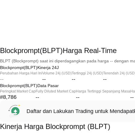
Blockprompt(BLPT)Harga Real-Time
BLPT (Blockprompt) saat ini diperdagangkan pada harga -- dengan mar
Blockprompt(BLPT)Kinerja 24J
Perubahan Harga Hari Ini
Volume 24j (USD)
Tertinggi 24j (USD)
Terendah 24j (USD
--
--
--
--
Blockprompt(BLPT)Data Pasar
Peringkat Market Cap
Fully Diluted Market Cap
Harga Tertinggi Sepanjang Masa
Ha
#8,786
--
--
--
Daftar dan Lakukan Trading untuk Mendapa
Kinerja Harga Blockprompt (BLPT)