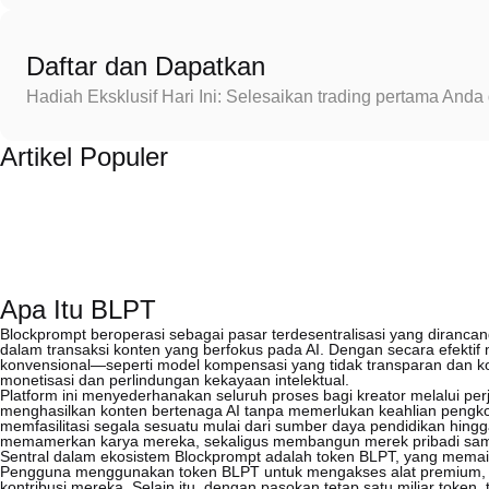
Daftar dan Dapatkan
Hadiah Eksklusif Hari Ini: Selesaikan trading pertama An
Artikel Populer
Apa Itu BLPT
Blockprompt beroperasi sebagai pasar terdesentralisasi yang diranca
dalam transaksi konten yang berfokus pada AI. Dengan secara efektif 
konvensional—seperti model kompensasi yang tidak transparan dan k
monetisasi dan perlindungan kekayaan intelektual.
Platform ini menyederhanakan seluruh proses bagi kreator melalui pe
menghasilkan konten bertenaga AI tanpa memerlukan keahlian pengkode
memfasilitasi segala sesuatu mulai dari sumber daya pendidikan hingga
memamerkan karya mereka, sekaligus membangun merek pribadi sambil
Sentral dalam ekosistem Blockprompt adalah token BLPT, yang memai
Pengguna menggunakan token BLPT untuk mengakses alat premium, terl
kontribusi mereka. Selain itu, dengan pasokan tetap satu miliar tok