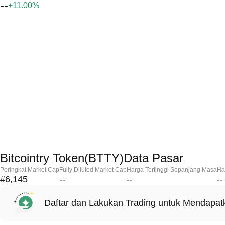
--
+11.00%
Bitcointry Token(BTTY)Data Pasar
Peringkat Market Cap
Fully Diluted Market Cap
Harga Tertinggi Sepanjang Masa
Ha
#6,145
--
--
--
Daftar dan Lakukan Trading untuk Mendapa