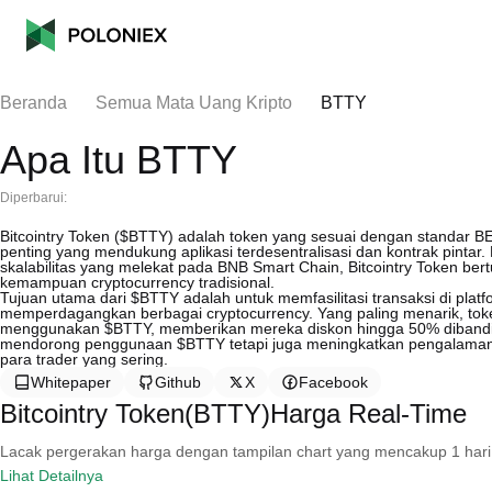
Beranda
Semua Mata Uang Kripto
BTTY
Apa Itu BTTY
Diperbarui:
Bitcointry Token ($BTTY) adalah token yang sesuai dengan standar B
penting yang mendukung aplikasi terdesentralisasi dan kontrak pinta
skalabilitas yang melekat pada BNB Smart Chain, Bitcointry Token ber
kemampuan cryptocurrency tradisional.
Tujuan utama dari $BTTY adalah untuk memfasilitasi transaksi di plat
memperdagangkan berbagai cryptocurrency. Yang paling menarik, to
menggunakan $BTTY, memberikan mereka diskon hingga 50% dibandingk
mendorong penggunaan $BTTY tetapi juga meningkatkan pengalaman p
para trader yang sering.
Whitepaper
Github
X
Facebook
Bitcointry Token(BTTY)Harga Real-Time
Lacak pergerakan harga dengan tampilan chart yang mencakup 1 hari, 30 
Lihat Detailnya