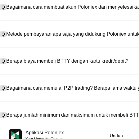
Bagaimana cara membuat akun Poloniex dan menyelesaikan
Q
Untuk membuat akun, kunjungi
halaman pendaftaran
di situs web r
A
masukkan alamat email atau nomor ponsel Anda, atur kata sandi, lal
Metode pembayaran apa saja yang didukung Poloniex untuk
Q
Setelah mendaftar, buka “Pengaturan” > “Keamanan,” unggah dokume
menyelesaikan verifikasi KYC. Proses ini biasanya memerlukan wa
Poloniex mendukung: 1) Kartu kredit/debit (Visa/MasterCard) untuk
A
Trading untuk membeli stablecoin (misalnya, USDT) dari pengguna l
Berapa biaya membeli BTTY dengan kartu kredit/debit?
Q
mata uang fiat lainnya (diproses dalam 1—3 hari kerja); 4) OTC T
harga khusus.
Biaya proses pembayaran dengan kartu kredit bervariasi, tergantun
A
0,5% hingga 1,5%. Poloniex tidak menyimpan data kartu Anda. Se
Bagaimana cara memulai P2P trading? Berapa lama waktu
Q
memperdagangkan USDT untuk mendapatkan BTTY di pasar spot. Bia
BTTY/USDT.
Kunjungi halaman P2P trading, pilih iklan penjual (misalnya, USDT),
A
bank, PayPal, dll.). Setelah penjual mengonfirmasi bahwa pembaya
Berapa jumlah minimum dan maksimum untuk membeli BT
Q
Anda. Proses penyelesaian biasanya memerlukan waktu 15 menit 
penjual.
Batas minimum dan maksimum dapat bervariasi tergantung pada me
A
Aplikasi Poloniex
Unduh
kartu kredit/debit biasanya memiliki batas minimum sebesar $50,