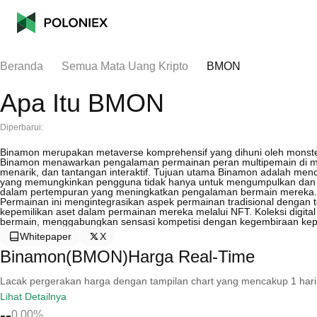
Beranda
Semua Mata Uang Kripto
BMON
Apa Itu BMON
Diperbarui:
Binamon merupakan metaverse komprehensif yang dihuni oleh monster 
Binamon menawarkan pengalaman permainan peran multipemain di man
menarik, dan tantangan interaktif. Tujuan utama Binamon adalah men
yang memungkinkan pengguna tidak hanya untuk mengumpulkan dan me
dalam pertempuran yang meningkatkan pengalaman bermain mereka.
Permainan ini mengintegrasikan aspek permainan tradisional dengan
kepemilikan aset dalam permainan mereka melalui NFT. Koleksi digit
bermain, menggabungkan sensasi kompetisi dengan kegembiraan kep
Whitepaper
X
Binamon(BMON)Harga Real-Time
Lacak pergerakan harga dengan tampilan chart yang mencakup 1 hari, 30 
Lihat Detailnya
--
0.00%