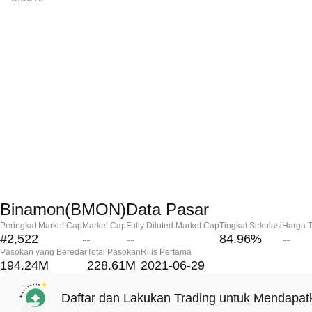
Binamon(BMON)Data Pasar
Peringkat Market Cap
Market Cap
Fully Diluted Market Cap
Tingkat Sirkulasi
Harga T
#2,522
--
--
84.96
%
--
Pasokan yang Beredar
Total Pasokan
Rilis Pertama
194.24M
228.61M
2021-06-29
Daftar dan Lakukan Trading untuk Mendapa