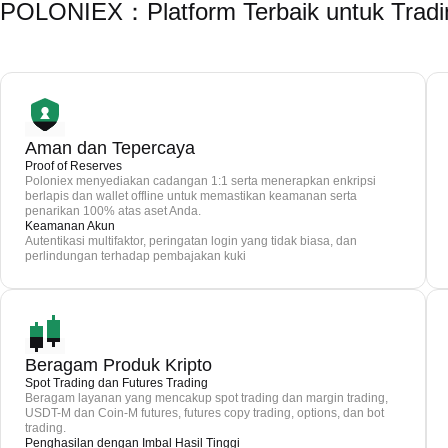
POLONIEX：Platform Terbaik untuk Trad
Aman dan Tepercaya
Proof of Reserves
Poloniex menyediakan cadangan 1:1 serta menerapkan enkripsi
berlapis dan wallet offline untuk memastikan keamanan serta
penarikan 100% atas aset Anda.
Keamanan Akun
Autentikasi multifaktor, peringatan login yang tidak biasa, dan
perlindungan terhadap pembajakan kuki
Beragam Produk Kripto
Spot Trading dan Futures Trading
Beragam layanan yang mencakup spot trading dan margin trading,
USDT-M dan Coin-M futures, futures copy trading, options, dan bot
trading.
Penghasilan dengan Imbal Hasil Tinggi