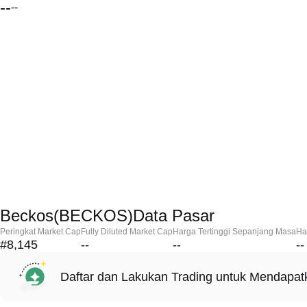
--
--
Beckos(BECKOS)Data Pasar
Peringkat Market Cap
Fully Diluted Market Cap
Harga Tertinggi Sepanjang Masa
Ha
#8,145
--
--
--
Daftar dan Lakukan Trading untuk Mendapa