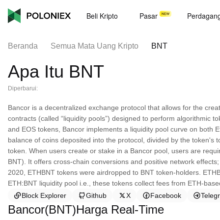
Beli Kripto
Pasar
Perdagan
Beranda
Semua Mata Uang Kripto
BNT
Apa Itu BNT
Diperbarui:
Bancor is a decentralized exchange protocol that allows for the creat
contracts (called “liquidity pools”) designed to perform algorithmic 
and EOS tokens, Bancor implements a liquidity pool curve on both 
balance of coins deposited into the protocol, divided by the token's t
token. When users create or stake in a Bancor pool, users are requ
BNT). It offers cross-chain conversions and positive network effects;
2020, ETHBNT tokens were airdropped to BNT token-holders. ETHBN
ETH:BNT liquidity pool i.e., these tokens collect fees from ETH-bas
Block Explorer
Github
X
Facebook
Teleg
Bancor(BNT)Harga Real-Time