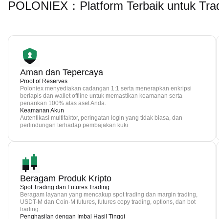
POLONIEX：Platform Terbaik untuk Trad
Aman dan Tepercaya
Proof of Reserves
Poloniex menyediakan cadangan 1:1 serta menerapkan enkripsi
berlapis dan wallet offline untuk memastikan keamanan serta
penarikan 100% atas aset Anda.
Keamanan Akun
Autentikasi multifaktor, peringatan login yang tidak biasa, dan
perlindungan terhadap pembajakan kuki
Beragam Produk Kripto
Spot Trading dan Futures Trading
Beragam layanan yang mencakup spot trading dan margin trading,
USDT-M dan Coin-M futures, futures copy trading, options, dan bot
trading.
Penghasilan dengan Imbal Hasil Tinggi