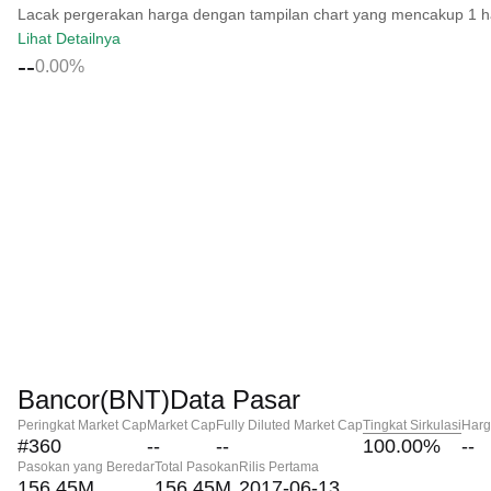
Lacak pergerakan harga dengan tampilan chart yang mencakup 1 hari, 
Lihat Detailnya
--
0.00%
Bancor(BNT)Data Pasar
Peringkat Market Cap
Market Cap
Fully Diluted Market Cap
Tingkat Sirkulasi
Harg
#360
--
--
100.00
%
--
Pasokan yang Beredar
Total Pasokan
Rilis Pertama
156.45M
156.45M
2017-06-13