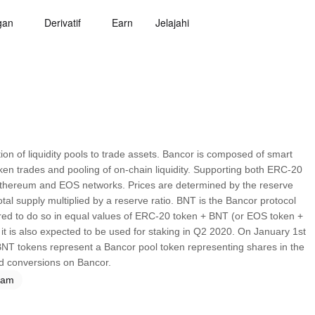
gan
Derivatif
Earn
Jelajahi
ion of liquidity pools to trade assets. Bancor is composed of smart
token trades and pooling of on-chain liquidity. Supporting both ERC-20
Ethereum and EOS networks. Prices are determined by the reserve
otal supply multiplied by a reserve ratio. BNT is the Bancor protocol
ired to do so in equal values of ERC-20 token + BNT (or EOS token +
 it is also expected to be used for staking in Q2 2020. On January 1st
T tokens represent a Bancor pool token representing shares in the
ed conversions on Bancor.
ram