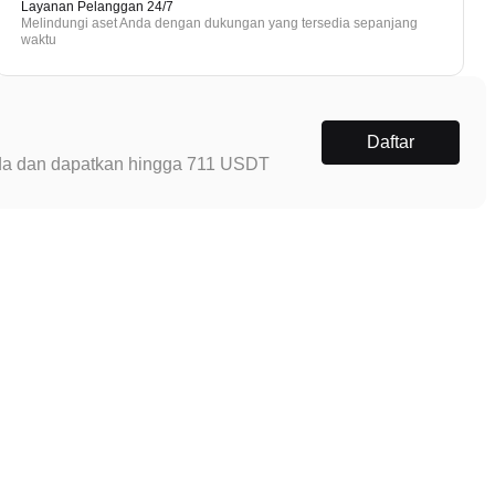
Layanan Pelanggan 24/7
Melindungi aset Anda dengan dukungan yang tersedia sepanjang
waktu
Daftar
Anda dan dapatkan hingga 711 USDT