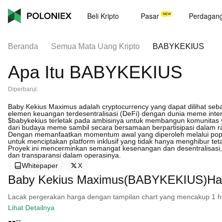
Beli Kripto
Pasar
Perdagan
Beranda
Semua Mata Uang Kripto
BABYKEKIUS
Apa Itu BABYKEKIUS
Diperbarui:
Baby Kekius Maximus adalah cryptocurrency yang dapat dilihat se
elemen keuangan terdesentralisasi (DeFi) dengan dunia meme intern
$babykekius terletak pada ambisinya untuk membangun komunitas y
dari budaya meme sambil secara bersamaan berpartisipasi dalam ra
Dengan memanfaatkan momentum awal yang diperoleh melalui popul
untuk menciptakan platform inklusif yang tidak hanya menghibur tet
Proyek ini mencerminkan semangat kesenangan dan desentralisasi
dan transparansi dalam operasinya.
Whitepaper
X
Baby Kekius Maximus(BABYKEKIUS)Har
Lacak pergerakan harga dengan tampilan chart yang mencakup 1 hari, 
Lihat Detailnya
--
--