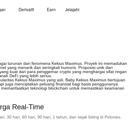
gan
Derivatif
Earn
Jelajahi
bagai turunan dari fenomena Kekius Maximus. Proyek ini memadukan
et yang menarik dan seringkali humoris. Proposisi unik dari
ang kuat dari para penggemar crypto yang menghargai sifat ringan
nah DeFi yang lebih serius.
aritas Kekius Maximus yang asli, Baby Kekius Maximus bertujuan
api juga menciptakan peluang finansial bagi basis penggunanya.
, memanfaatkan teknologi blockchain untuk memastikan keamanan
ga Real-Time
30 hari, 60 hari, 90 hari, 1 tahun, dan sejak listing di Poloniex.