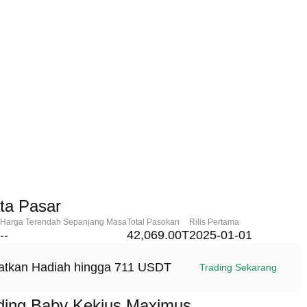
ta Pasar
Harga Terendah Sepanjang Masa
Total Pasokan
Rilis Pertama
--
42,069.00T
2025-01-01
patkan Hadiah hingga 711 USDT
Trading Sekarang
ding Baby Kekius Maximus