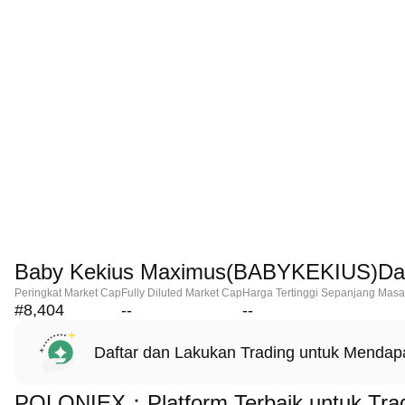
Baby Kekius Maximus(BABYKEKIUS)Da
Peringkat Market Cap
Fully Diluted Market Cap
Harga Tertinggi Sepanjang Masa
#8,404
--
--
Daftar dan Lakukan Trading untuk Menda
POLONIEX：Platform Terbaik untuk Tra