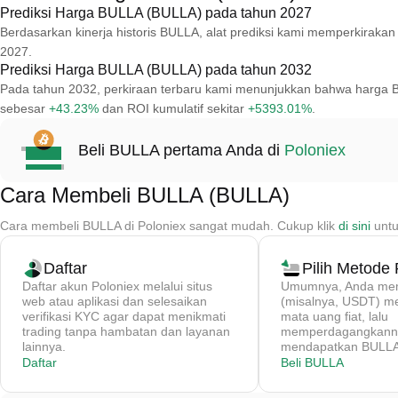
Prediksi Harga BULLA (BULLA) pada tahun 2027
Berdasarkan kinerja historis BULLA, alat prediksi kami memperkira
2027.
Prediksi Harga BULLA (BULLA) pada tahun 2032
Pada tahun 2032, perkiraan terbaru kami menunjukkan bahwa harga 
sebesar
+43.23%
dan ROI kumulatif sekitar
+5393.01%
.
Beli BULLA pertama Anda di
Poloniex
Cara Membeli BULLA (BULLA)
Cara membeli BULLA di Poloniex sangat mudah. Cukup klik
di sini
untu
Daftar
Pilih Metode
Daftar akun Poloniex melalui situs
Umumnya, Anda memb
web atau aplikasi dan selesaikan
(misalnya, USDT) 
verifikasi KYC agar dapat menikmati
mata uang fiat, lalu
trading tanpa hambatan dan layanan
memperdagangkanny
lainnya.
mendapatkan BULLA 
Daftar
Beli BULLA