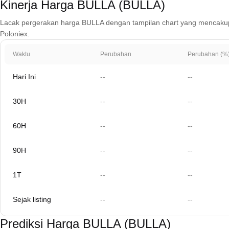
Kinerja Harga BULLA (BULLA)
Lacak pergerakan harga BULLA dengan tampilan chart yang mencakup 1 ha
Poloniex.
Waktu
Perubahan
Perubahan (%
Hari Ini
--
--
30H
--
--
60H
--
--
90H
--
--
1T
--
--
Sejak listing
--
--
Prediksi Harga BULLA (BULLA)