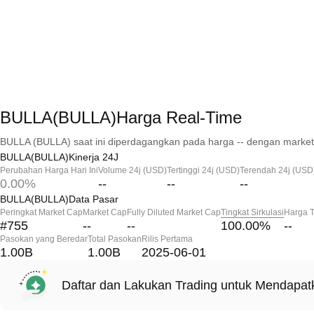
BULLA(BULLA)Harga Real-Time
BULLA (BULLA) saat ini diperdagangkan pada harga -- dengan market 
BULLA(BULLA)Kinerja 24J
Perubahan Harga Hari Ini
Volume 24j (USD)
Tertinggi 24j (USD)
Terendah 24j (USD
0.00%
--
--
--
BULLA(BULLA)Data Pasar
Peringkat Market Cap
Market Cap
Fully Diluted Market Cap
Tingkat Sirkulasi
Harga T
#755
--
--
100.00
%
--
Pasokan yang Beredar
Total Pasokan
Rilis Pertama
1.00B
1.00B
2025-06-01
Daftar dan Lakukan Trading untuk Mendapa