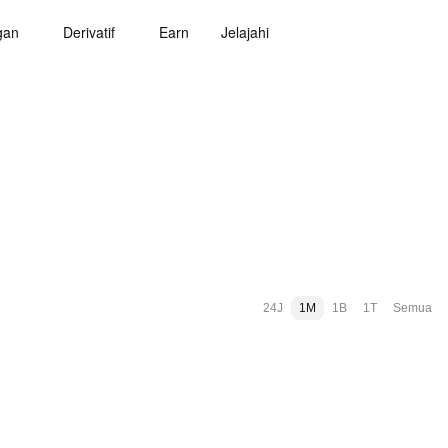
gan
Derivatif
Earn
Jelajahi
24J
1M
1B
1T
Semua