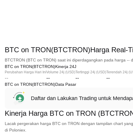
BTC on TRON(BTCTRON)Harga Real-T
BTCTRON (BTC on TRON) saat ini diperdagangkan pada harga -- d
BTC on TRON(BTCTRON)Kinerja 24J
Perubahan Harga Hari Ini
Volume 24j (USD)
Tertinggi 24j (USD)
Terendah 24j (
--
--
--
--
BTC on TRON(BTCTRON)Data Pasar
Daftar dan Lakukan Trading untuk Menda
Kinerja Harga BTC on TRON (BTCTRO
Lacak pergerakan harga BTC on TRON dengan tampilan chart yang menc
di Poloniex.