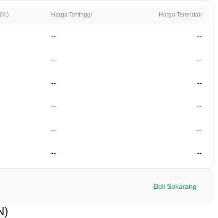
(%)
Harga Tertinggi
Harga Terendah
--
--
--
--
--
--
--
--
--
--
--
--
Beli Sekarang
N)