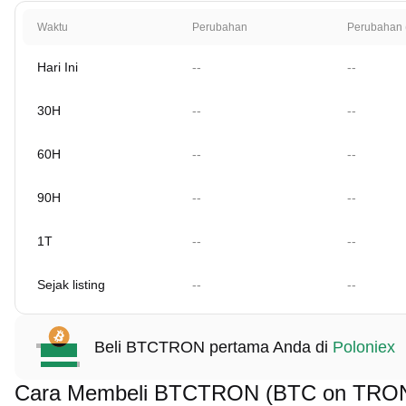
Waktu
Perubahan
Perubahan 
Hari Ini
--
--
30H
--
--
60H
--
--
90H
--
--
1T
--
--
Sejak listing
--
--
Beli BTCTRON pertama Anda di
Poloniex
Cara Membeli BTCTRON (BTC on TRO