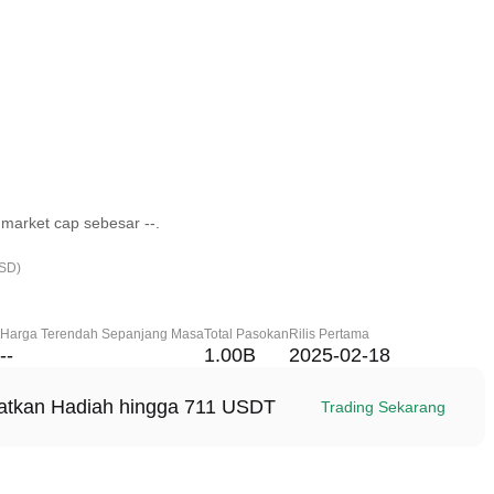
market cap sebesar --.
USD)
Harga Terendah Sepanjang Masa
Total Pasokan
Rilis Pertama
--
1.00B
2025-02-18
patkan Hadiah hingga 711 USDT
Trading Sekarang