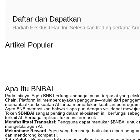
Daftar dan Dapatkan
Hadiah Eksklusif Hari Ini: Selesaikan trading pertama 
Artikel Populer
Apa Itu BNBAI
Pada intinya, Agen BNB berfungsi sebagai pusat terpusat yang ek
Chain. Platform ini memberdayakan pengguna—mulai dari pengge
memanfaatkan kekuatan AI tanpa memerlukan keahlian pemrogra
Agen BNB memastikan bahwa siapa pun dengan visi dapat mewuju
Token
$BNBAI
sangat penting dalam ekosistem ini, berfungsi sebag
terkait AI. Berbagai aplikasi token ini termasuk:
Memfasilitasi Transaksi
: Pengguna dapat menukar $BNBAI untuk 
mengelola agen AI.
Mekanisme Reward
: Agen yang berkinerja baik akan diberi pengh
dan mendorong kompetisi.
Tata Kelola
: Pemegang token mendapatkan kemampuan untuk mem