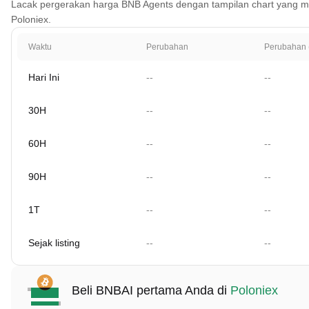
Lacak pergerakan harga BNB Agents dengan tampilan chart yang mencak
Poloniex.
Waktu
Perubahan
Perubahan 
Hari Ini
--
--
30H
--
--
60H
--
--
90H
--
--
1T
--
--
Sejak listing
--
--
Beli BNBAI pertama Anda di
Poloniex