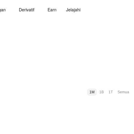
gan
Derivatif
Earn
Jelajahi
1M
1B
1T
Semua