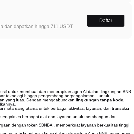
Daftar
Anda dan dapatkan hingga 711 USDT
sklusif untuk membuat dan menerapkan agen AI dalam lingkungan BNB
mar teknologi hingga pengembang berpengalaman—untuk
man yang luas. Dengan menggabungkan
lingkungan tanpa kode
,
dkannya.
ai mata uang utama untuk berbagai aktivitas, layanan, dan transaksi
mengakses berbagai alat dan layanan untuk membangun dan
argaan dengan token $BNBAI, memperkuat layanan berkualitas tinggi
pengaruhi keputusan kunci dalam ekosistem Agen BNB, mendorong