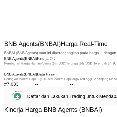
BNB Agents(BNBAI)Harga Real-Time
BNBAI (BNB Agents) saat ini diperdagangkan pada harga -- dengan 
BNB Agents(BNBAI)Kinerja 24J
Perubahan Harga Hari Ini
Volume 24j (USD)
Tertinggi 24j (USD)
Terendah 24j (
--
--
--
--
BNB Agents(BNBAI)Data Pasar
Peringkat Market Cap
Fully Diluted Market Cap
Harga Tertinggi Sepanjang Masa
#7,633
--
--
Daftar dan Lakukan Trading untuk Menda
Kinerja Harga BNB Agents (BNBAI)