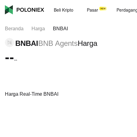
Beli Kripto
Pasar
Perdagan
Beranda
Harga
BNBAI
BNBAI
BNB Agents
Harga
--
--
Harga Real-Time BNBAI