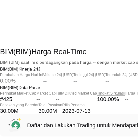
BIM(BIM)Harga Real-Time
BIM (BIM) saat ini diperdagangkan pada harga -- dengan market cap s
BIM(BIM)Kinerja 24J
Perubahan Harga Hari Ini
Volume 24j (USD)
Tertinggi 24j (USD)
Terendah 24j (USD
0.00%
--
--
--
BIM(BIM)Data Pasar
Peringkat Market Cap
Market Cap
Fully Diluted Market Cap
Tingkat Sirkulasi
Harga T
#425
--
--
100.00
%
--
Pasokan yang Beredar
Total Pasokan
Rilis Pertama
30.00M
30.00M
2023-07-13
Daftar dan Lakukan Trading untuk Mendapa