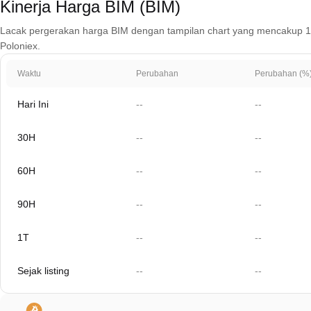
Kinerja Harga BIM (BIM)
Lacak pergerakan harga BIM dengan tampilan chart yang mencakup 1 hari,
Poloniex.
Waktu
Perubahan
Perubahan (%
Hari Ini
--
--
30H
--
--
60H
--
--
90H
--
--
1T
--
--
Sejak listing
--
--