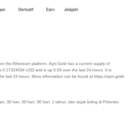
gan
Derivatif
Earn
Jelajahi
on the Ethereum platform. Ayni Gold has a current supply of
is 0.27324594 USD and is up 0.59 over the last 24 hours. It is
he last 24 hours. More information can be found at https://ayni.gold/.
30 hari, 60 hari, 90 hari, 1 tahun, dan sejak listing di Poloniex.