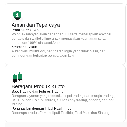
Aman dan Tepercaya
Proof of Reserves
Poloniex menyediakan cadangan 1:1 serta menerapkan enkripsi
berlapis dan wallet offline untuk memastikan keamanan serta
penarikan 100% atas aset Anda.
Keamanan Akun
Autentikasi multifaktor, peringatan login yang tidak biasa, dan
perlindungan terhadap pembajakan kuki
Beragam Produk Kripto
Spot Trading dan Futures Trading
Beragam layanan yang mencakup spot trading dan margin trading,
USDT-M dan Coin-M futures, futures copy trading, options, dan bot
trading.
Penghasilan dengan Imbal Hasil Tinggi
Beberapa produk Earn meliputi Flexible, Flexi Max, dan Staking.