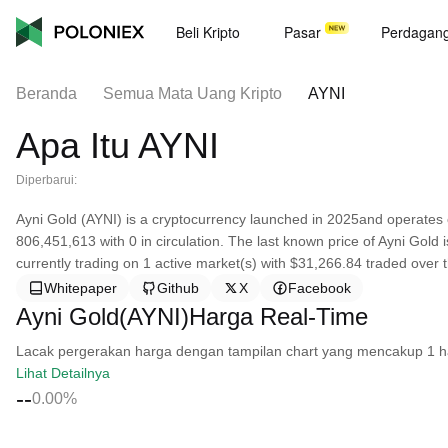
Beli Kripto
Pasar
Perdagan
Beranda
Semua Mata Uang Kripto
AYNI
Apa Itu AYNI
Diperbarui:
Ayni Gold (AYNI) is a cryptocurrency launched in 2025and operates 
806,451,613 with 0 in circulation. The last known price of Ayni Gold 
currently trading on 1 active market(s) with $31,266.84 traded over t
Whitepaper
Github
X
Facebook
Ayni Gold(AYNI)Harga Real-Time
Lacak pergerakan harga dengan tampilan chart yang mencakup 1 hari, 
Lihat Detailnya
--
0.00%