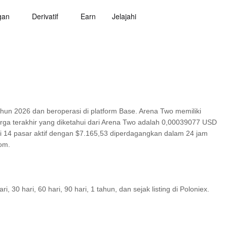
gan
Derivatif
Earn
Jelajahi
un 2026 dan beroperasi di platform Base. Arena Two memiliki
rga terakhir yang diketahui dari Arena Two adalah 0,00039077 USD
 di 14 pasar aktif dengan $7.165,53 diperdagangkan dalam 24 jam
com.
30 hari, 60 hari, 90 hari, 1 tahun, dan sejak listing di Poloniex.