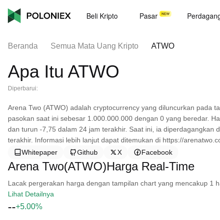
Beli Kripto
Pasar
Perdagan
Beranda
Semua Mata Uang Kripto
ATWO
Apa Itu ATWO
Diperbarui:
Arena Two (ATWO) adalah cryptocurrency yang diluncurkan pada tah
pasokan saat ini sebesar 1.000.000.000 dengan 0 yang beredar. Ha
dan turun -7,75 dalam 24 jam terakhir. Saat ini, ia diperdagangkan
terakhir. Informasi lebih lanjut dapat ditemukan di https://arenatwo.
Whitepaper
Github
X
Facebook
Arena Two(ATWO)Harga Real-Time
Lacak pergerakan harga dengan tampilan chart yang mencakup 1 hari, 
Lihat Detailnya
--
+5.00%