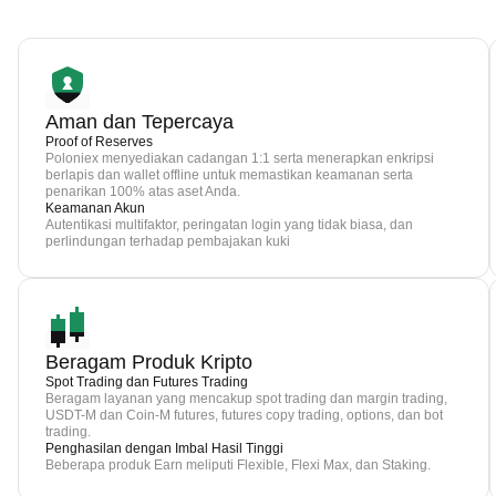
Aman dan Tepercaya
Proof of Reserves
Poloniex menyediakan cadangan 1:1 serta menerapkan enkripsi
berlapis dan wallet offline untuk memastikan keamanan serta
penarikan 100% atas aset Anda.
Keamanan Akun
Autentikasi multifaktor, peringatan login yang tidak biasa, dan
perlindungan terhadap pembajakan kuki
Beragam Produk Kripto
Spot Trading dan Futures Trading
Beragam layanan yang mencakup spot trading dan margin trading,
USDT-M dan Coin-M futures, futures copy trading, options, dan bot
trading.
Penghasilan dengan Imbal Hasil Tinggi
Beberapa produk Earn meliputi Flexible, Flexi Max, dan Staking.