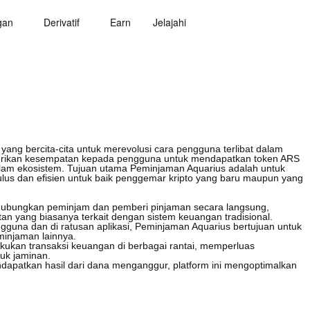
gan
Derivatif
Earn
Jelajahi
yang bercita-cita untuk merevolusi cara pengguna terlibat dalam
berikan kesempatan kepada pengguna untuk mendapatkan token ARS
dalam ekosistem. Tujuan utama Peminjaman Aquarius adalah untuk
 dan efisien untuk baik penggemar kripto yang baru maupun yang
nghubungkan peminjam dan pemberi pinjaman secara langsung,
an yang biasanya terkait dengan sistem keuangan tradisional.
engguna dan di ratusan aplikasi, Peminjaman Aquarius bertujuan untuk
minjaman lainnya.
kukan transaksi keuangan di berbagai rantai, memperluas
tuk jaminan.
patkan hasil dari dana menganggur, platform ini mengoptimalkan