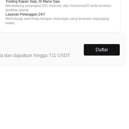
Trading Kapan Saja, Di Mana Saja
Mendukung perangkat iOS, Android, dan HarmonyOS serta browser
desktop utama.
Layanan Pelanggan 24/7
Melindungi aset Anda dengan dukungan yang tersedia sepanjang
waktu
Daftar
Anda dan dapatkan hingga 711 USDT