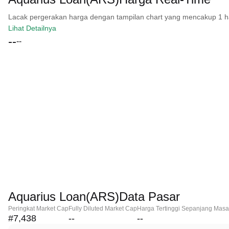
Lacak pergerakan harga dengan tampilan chart yang mencakup 1 hari, 
Lihat Detailnya
--
--
Aquarius Loan(ARS)Data Pasar
Peringkat Market Cap
Fully Diluted Market Cap
Harga Tertinggi Sepanjang Masa
#7,438
--
--