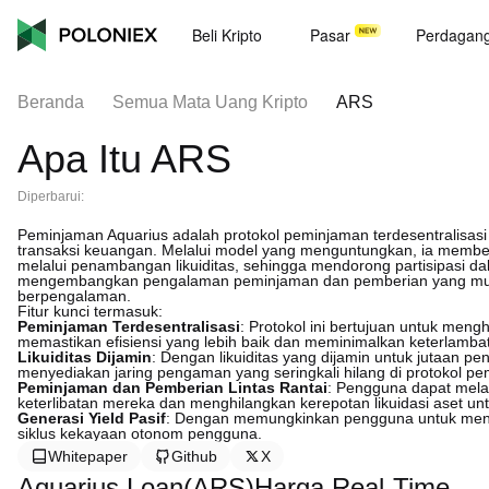
Beli Kripto
Pasar
Perdagan
Beranda
Semua Mata Uang Kripto
ARS
Apa Itu ARS
Diperbarui:
Peminjaman Aquarius adalah protokol peminjaman terdesentralisasi 
transaksi keuangan. Melalui model yang menguntungkan, ia mem
melalui penambangan likuiditas, sehingga mendorong partisipasi 
mengembangkan pengalaman peminjaman dan pemberian yang mulus
berpengalaman.
Fitur kunci termasuk:
Peminjaman Terdesentralisasi
: Protokol ini bertujuan untuk me
memastikan efisiensi yang lebih baik dan meminimalkan keterlambat
Likuiditas Dijamin
: Dengan likuiditas yang dijamin untuk jutaan p
menyediakan jaring pengaman yang seringkali hilang di protokol pe
Peminjaman dan Pemberian Lintas Rantai
: Pengguna dapat mela
keterlibatan mereka dan menghilangkan kerepotan likuidasi aset un
Generasi Yield Pasif
: Dengan memungkinkan pengguna untuk menda
siklus kekayaan otonom pengguna.
Whitepaper
Github
X
Aquarius Loan(ARS)Harga Real-Time