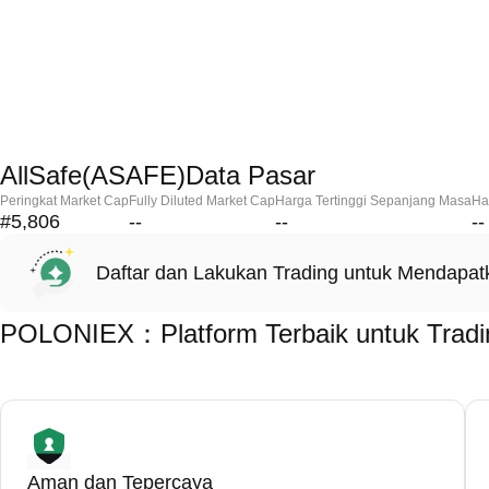
AllSafe(ASAFE)Data Pasar
Peringkat Market Cap
Fully Diluted Market Cap
Harga Tertinggi Sepanjang Masa
Ha
#5,806
--
--
--
Daftar dan Lakukan Trading untuk Mendapa
POLONIEX：Platform Terbaik untuk Tradi
Aman dan Tepercaya