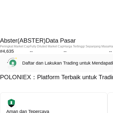
Abster(ABSTER)Data Pasar
Peringkat Market Cap
Fully Diluted Market Cap
Harga Tertinggi Sepanjang Masa
Ha
#4,635
--
--
--
Daftar dan Lakukan Trading untuk Mendapa
POLONIEX：Platform Terbaik untuk Tradi
Aman dan Tepercaya