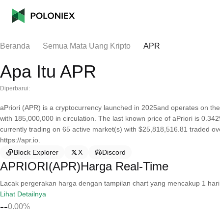
Beranda
Semua Mata Uang Kripto
APR
Apa Itu APR
Diperbarui:
aPriori (APR) is a cryptocurrency launched in 2025and operates on the
with 185,000,000 in circulation. The last known price of aPriori is 0.3
currently trading on 65 active market(s) with $25,818,516.81 traded ov
https://apr.io.
Block Explorer
X
Discord
APRIORI(APR)Harga Real-Time
Lacak pergerakan harga dengan tampilan chart yang mencakup 1 hari, 30 
Lihat Detailnya
--
0.00%