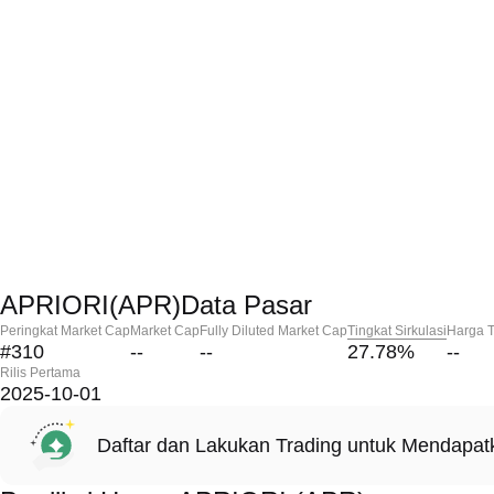
APRIORI(APR)Data Pasar
Peringkat Market Cap
Market Cap
Fully Diluted Market Cap
Tingkat Sirkulasi
Harga T
#310
--
--
27.78
%
--
Rilis Pertama
2025-10-01
Daftar dan Lakukan Trading untuk Mendapa