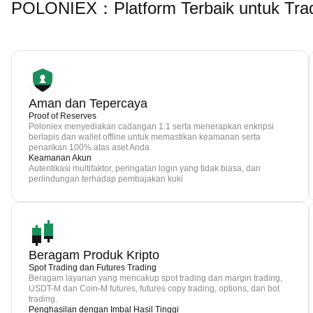
POLONIEX：Platform Terbaik untuk Tra
Aman dan Tepercaya
Proof of Reserves
Poloniex menyediakan cadangan 1:1 serta menerapkan enkripsi
berlapis dan wallet offline untuk memastikan keamanan serta
penarikan 100% atas aset Anda.
Keamanan Akun
Autentikasi multifaktor, peringatan login yang tidak biasa, dan
perlindungan terhadap pembajakan kuki
Beragam Produk Kripto
Spot Trading dan Futures Trading
Beragam layanan yang mencakup spot trading dan margin trading,
USDT-M dan Coin-M futures, futures copy trading, options, dan bot
trading.
Penghasilan dengan Imbal Hasil Tinggi