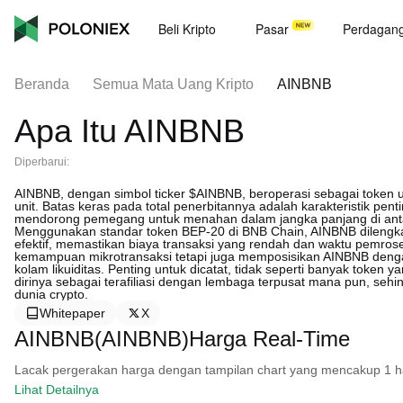
Beli Kripto
Pasar
Perdagan
Beranda
Semua Mata Uang Kripto
AINBNB
Apa Itu AINBNB
Diperbarui:
AINBNB, dengan simbol ticker $AINBNB, beroperasi sebagai token uti
unit. Batas keras pada total penerbitannya adalah karakteristik pe
mendorong pemegang untuk menahan dalam jangka panjang di ant
Menggunakan standar token BEP-20 di BNB Chain, AINBNB dilengkap
efektif, memastikan biaya transaksi yang rendah dan waktu pemros
kemampuan mikrotransaksi tetapi juga memposisikan AINBNB dengan 
kolam likuiditas. Penting untuk dicatat, tidak seperti banyak token 
dirinya sebagai terafiliasi dengan lembaga terpusat mana pun, se
dunia crypto.
Whitepaper
X
AINBNB(AINBNB)Harga Real-Time
Lacak pergerakan harga dengan tampilan chart yang mencakup 1 hari, 
Lihat Detailnya