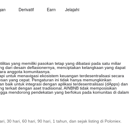
gan
Derivatif
Earn
Jelajahi
litas yang memiliki pasokan tetap yang dibatasi pada satu miliar
nting dari desain deflasionernya, menciptakan kelangkaan yang dapat
ara anggota komunitasnya.
i untuk menavigasi ekosistem keuangan terdesentralisasi secara
esan yang cepat. Pengaturan ini tidak hanya memungkinkan
baik untuk integrasi dengan aplikasi terdesentralisasi (dApps) dan
yang terkait dengan aset tradisional, AINBNB tidak memposisikan
hingga mendorong pendekatan yang berfokus pada komunitas di dalam
30 hari, 60 hari, 90 hari, 1 tahun, dan sejak listing di Poloniex.