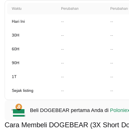
Waktu
Perubahan
Perubahan 
Hari Ini
--
--
30H
--
--
60H
--
--
90H
--
--
1T
--
--
Sejak listing
--
--
Beli DOGEBEAR pertama Anda di
Polonie
Cara Membeli DOGEBEAR (3X Short Dog