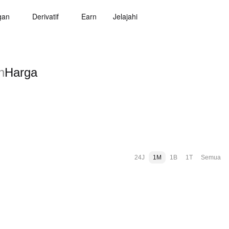
gan
Derivatif
Earn
Jelajahi
n
Harga
24J
1M
1B
1T
Semua