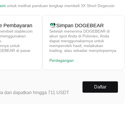
sini
untuk melihat panduan lengkap membeli 3X Short Dogecoin
de Pembayaran
Simpan DOGEBEAR
mbeli stablecoin
Setelah menerima DOGEBEAR di
) menggunakan
akun spot Anda di Poloniex, Anda
u
dapat menggunakannya untuk
nya untuk
memperoleh hasil, melakukan
EBEAR di pasar
trading, atau sekadar menyimpannya.
Perdagangan
Daftar
Anda dan dapatkan hingga 711 USDT