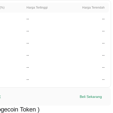
(%)
Harga Tertinggi
Harga Terendah
--
--
--
--
--
--
--
--
--
--
--
--
x
Beli Sekarang
ecoin Token )