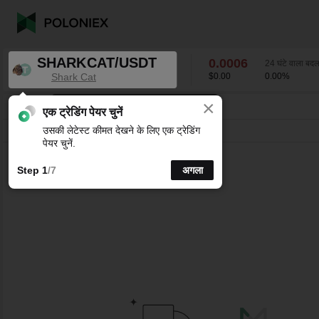
SHARKCAT/USDT
0.0006
24 घंटे वाला बद
Shark Cat
$0.00
0.00
%
×
K-लाइन चार्ट के लिए अपने पसंदीदा अंतराल चुनें।
SHARKCAT/USDT
0.00
%
0.0006
एक ट्रेडिंग पेयर चुनें
उसकी लेटेस्ट कीमत देखने के लिए एक ट्रेडिंग
लाइन
15 मिनट
1घंटे
4घंटे
1 दिन
1 सप्ताह
पेयर चुनें.
Step 1
/7
अगला