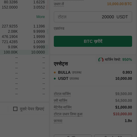
80.3286
1.6226
उधार लें
10,000.00
BTC
152.0000
3.0552
टोटल
USDT
More
227.9255
1.1396
एडवांस्ड
2.08
K
9.9999
476.1904
1.9999
BTC ख़रीदें
721.4285
1.0099
9.09
K
9.9999
100.00
K
10.0000
--
--
मार्जिन रेश्यो:
950%
--
--
एस्सेट्स
--
--
BULLA
उपलब्ध
0.993
--
--
--
--
USDT
उपलब्ध
10,000.00
--
--
--
--
--
--
टोटल मार्जिन
$9,500.00
फ़्री मार्जिन
$4,500.00
मेंटेनेंस मार्जिन
$1,000.00
दूसरे पेयर छिपाएं
टोटल उधार लिया हुआ
$10,000.00
फ़ायदा
1.9x
टोटल
एक्शन
भरा हुआ
न भरा हु