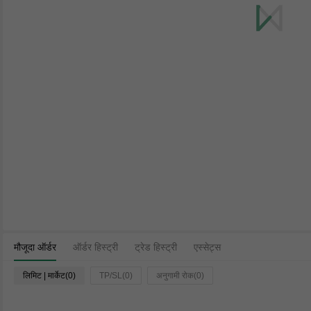
मौजूदा ऑर्डर
ऑर्डर हिस्ट्री
ट्रेड हिस्ट्री
एस्सेट्स
लिमिट | मार्केट(0)
TP/SL(0)
अनुगामी रोक(0)
समय
पेयर
टाइप