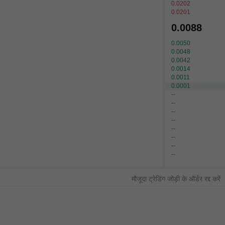
0.0202
0.0201
0.0088
0.0050
0.0048
0.0042
0.0014
0.0011
0.0001
--
--
--
--
--
--
--
--
मौजूदा ट्रेडिंग जोड़ी के ऑर्डर रद्द करें
लॉग इन
या
साइन अप
साइड
प्राइस
अमाउंट