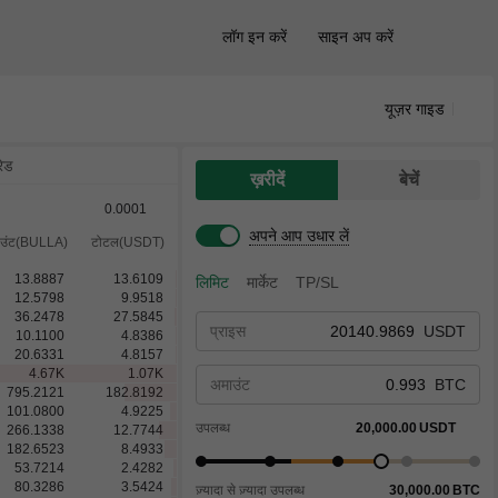
लॉग इन करें
साइन अप करें
यूज़र गाइड
रेड
ख़रीदें
बेचें
0.0001
अपने आप उधार लें
उंट(BULLA)
टोटल(USDT)
13.8887
13.6109
लिमिट
मार्केट
TP/SL
12.5798
9.9518
36.2478
27.5845
प्राइस
USDT
10.1100
4.8386
20.6331
4.8157
4.67
K
1.07
K
अमाउंट
BTC
795.2121
182.8192
101.0800
4.9225
उपलब्ध
20,000.00
USDT
266.1338
12.7744
182.6523
8.4933
53.7214
2.4282
80.3286
3.5424
ज़्यादा से ज़्यादा उपलब्ध
30,000.00
BTC