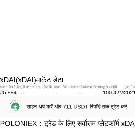
xDAI(xDAI)मार्केट डेटा
मार्केट कैप रैंकिंग
पूरी तरह से तनु मार्केट कैप
सर्वकालिक उच्चतम
सर्वकालिक निम्नतम
कुल आपूर्ति
प्रारंभि
#5,884
--
--
--
100.42M
2021
साइन अप करें और 711 USDT रिवॉर्ड तक ट्रेड करें
POLONIEX：ट्रेड के लिए सर्वोत्तम प्लेटफ़ॉर्म xD