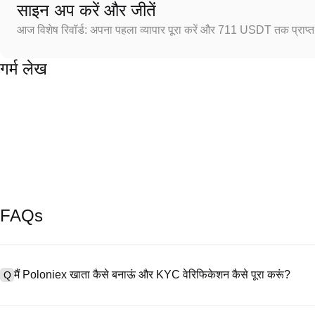
साइन अप करें और जीतें
आज विशेष रिवॉर्ड: अपना पहला व्यापार पूरा करें और 711 USDT तक प्राप्त 
गर्म लेख
FAQs
मैं Poloniex खाता कैसे बनाऊं और KYC वेरिफिकेशन कैसे पूरा करूं?
Q
खाता बनाने के लिए, हमारी आधिकारिक वेबसाइट पर
साइनअप पेज
पर जाएँ या Poloniex
A