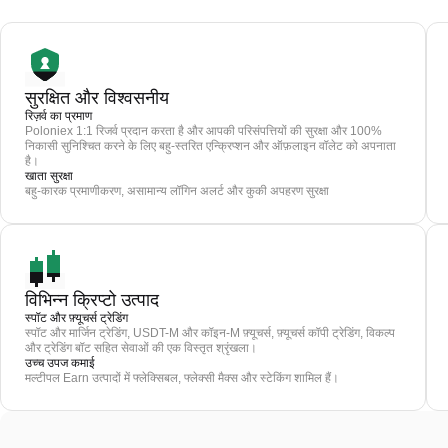
सुरक्षित और विश्वसनीय
रिज़र्व का प्रमाण
Poloniex 1:1 रिजर्व प्रदान करता है और आपकी परिसंपत्तियों की सुरक्षा और 100%
निकासी सुनिश्चित करने के लिए बहु-स्तरित एन्क्रिप्शन और ऑफ़लाइन वॉलेट को अपनाता
है।
खाता सुरक्षा
बहु-कारक प्रमाणीकरण, असामान्य लॉगिन अलर्ट और कुकी अपहरण सुरक्षा
विभिन्न क्रिप्टो उत्पाद
स्पॉट और फ़्यूचर्स ट्रेडिंग
स्पॉट और मार्जिन ट्रेडिंग, USDT-M और कॉइन-M फ़्यूचर्स, फ़्यूचर्स कॉपी ट्रेडिंग, विकल्प
और ट्रेडिंग बॉट सहित सेवाओं की एक विस्तृत श्रृंखला।
उच्च उपज कमाई
मल्टीपल Earn उत्पादों में फ्लेक्सिबल, फ्लेक्सी मैक्स और स्टेकिंग शामिल हैं।