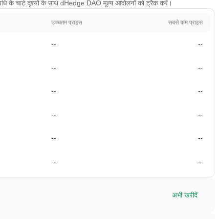
ि के चार्ट दृश्यों के साथ dHedge DAO मूल्य आंदोलनों को ट्रैक करें।
उच्चतम प्राइस
सबसे कम प्राइस
--
--
--
--
--
--
--
--
--
--
--
--
अभी खरीदें