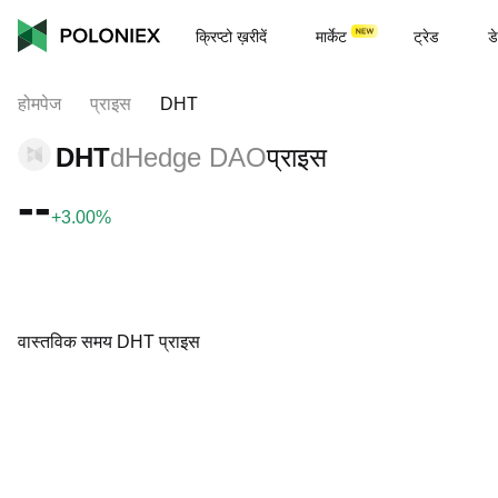
क्रिप्टो ख़रीदें
मार्केट
ट्रेड
डे
होमपेज
प्राइस
DHT
DHT
dHedge DAO
प्राइस
--
+3.00%
वास्तविक समय DHT प्राइस