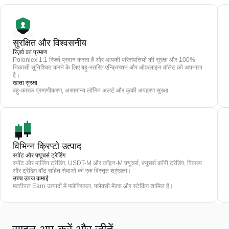
सुरक्षित और विश्वसनीय
रिज़र्व का प्रमाण
Poloniex 1:1 रिजर्व प्रदान करता है और आपकी परिसंपत्तियों की सुरक्षा और 100%
निकासी सुनिश्चित करने के लिए बहु-स्तरित एन्क्रिप्शन और ऑफ़लाइन वॉलेट को अपनाता
है।
खाता सुरक्षा
बहु-कारक प्रमाणीकरण, असामान्य लॉगिन अलर्ट और कुकी अपहरण सुरक्षा
विभिन्न क्रिप्टो उत्पाद
स्पॉट और फ़्यूचर्स ट्रेडिंग
स्पॉट और मार्जिन ट्रेडिंग, USDT-M और कॉइन-M फ़्यूचर्स, फ़्यूचर्स कॉपी ट्रेडिंग, विकल्प
और ट्रेडिंग बॉट सहित सेवाओं की एक विस्तृत श्रृंखला।
उच्च उपज कमाई
मल्टीपल Earn उत्पादों में फ्लेक्सिबल, फ्लेक्सी मैक्स और स्टेकिंग शामिल हैं।