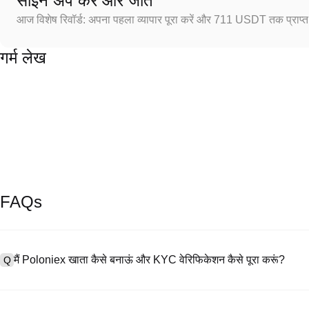
साइन अप करें और जीतें
आज विशेष रिवॉर्ड: अपना पहला व्यापार पूरा करें और 711 USDT तक प्राप्त 
गर्म लेख
FAQs
मैं Poloniex खाता कैसे बनाऊं और KYC वेरिफिकेशन कैसे पूरा करूं?
Q
खाता बनाने के लिए, हमारी आधिकारिक वेबसाइट पर
साइनअप पेज
पर जाएँ या Poloniex
A
नंबर प्रदान करें, पासवर्ड सेट करें, और पुष्टिकरण लिंक या SMS कोड के माध्यम से सत्या