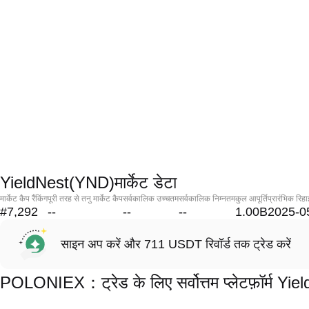
YieldNest(YND)मार्केट डेटा
मार्केट कैप रैंकिंग
पूरी तरह से तनु मार्केट कैप
सर्वकालिक उच्चतम
सर्वकालिक निम्नतम
कुल आपूर्ति
प्रारंभिक रिहा
#7,292
--
--
--
1.00B
2025-0
साइन अप करें और 711 USDT रिवॉर्ड तक ट्रेड करें
POLONIEX：ट्रेड के लिए सर्वोत्तम प्लेटफ़ॉर्म Y