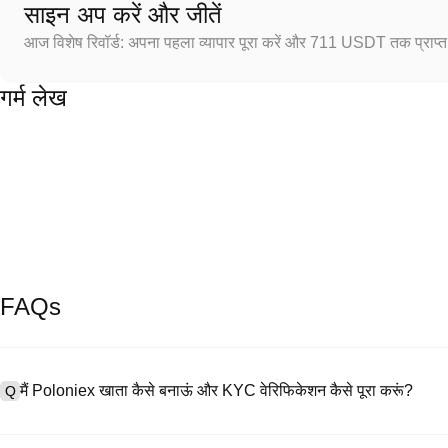
साइन अप करें और जीतें
आज विशेष रिवॉर्ड: अपना पहला व्यापार पूरा करें और 711 USDT तक प्राप्त 
गर्म लेख
FAQs
मैं Poloniex खाता कैसे बनाऊं और KYC वेरिफिकेशन कैसे पूरा करूं?
Q
खाता बनाने के लिए, हमारी आधिकारिक वेबसाइट पर
साइनअप पेज
पर जाएँ या Poloniex
A