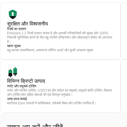
सुरक्षित और विश्वसनीय
रिज़र्व का प्रमाण
Poloniex 1:1 रिजर्व प्रदान करता है और आपकी परिसंपत्तियों की सुरक्षा और 100%
निकासी सुनिश्चित करने के लिए बहु-स्तरित एन्क्रिप्शन और ऑफ़लाइन वॉलेट को अपनाता
है।
खाता सुरक्षा
बहु-कारक प्रमाणीकरण, असामान्य लॉगिन अलर्ट और कुकी अपहरण सुरक्षा
विभिन्न क्रिप्टो उत्पाद
स्पॉट और फ़्यूचर्स ट्रेडिंग
स्पॉट और मार्जिन ट्रेडिंग, USDT-M और कॉइन-M फ़्यूचर्स, फ़्यूचर्स कॉपी ट्रेडिंग, विकल्प
और ट्रेडिंग बॉट सहित सेवाओं की एक विस्तृत श्रृंखला।
उच्च उपज कमाई
मल्टीपल Earn उत्पादों में फ्लेक्सिबल, फ्लेक्सी मैक्स और स्टेकिंग शामिल हैं।