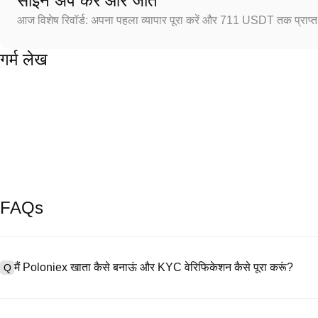
साइन अप करें और जीतें
आज विशेष रिवॉर्ड: अपना पहला व्यापार पूरा करें और 711 USDT तक प्राप्त 
गर्म लेख
FAQs
मैं Poloniex खाता कैसे बनाऊं और KYC वेरिफिकेशन कैसे पूरा करूं?
Q
खाता बनाने के लिए, हमारी आधिकारिक वेबसाइट पर
साइनअप पेज
पर जाएँ या Poloniex
A
नंबर प्रदान करें, पासवर्ड सेट करें, और पुष्टिकरण लिंक या SMS कोड के माध्यम से सत्या