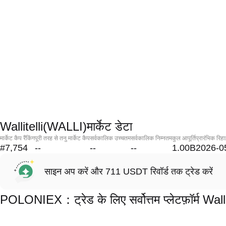
Wallitelli(WALLI)मार्केट डेटा
मार्केट कैप रैंकिंग
पूरी तरह से तनु मार्केट कैप
सर्वकालिक उच्चतम
सर्वकालिक निम्नतम
कुल आपूर्ति
प्रारंभिक रिहा
#7,754
--
--
--
1.00B
2026-0
साइन अप करें और 711 USDT रिवॉर्ड तक ट्रेड करें
POLONIEX：ट्रेड के लिए सर्वोत्तम प्लेटफ़ॉर्म Wal