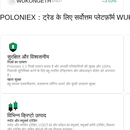
WUKONGETH
--
3.03
%
/USDT
POLONIEX：ट्रेड के लिए सर्वोत्तम प्लेटफ
सुरक्षित और विश्वसनीय
रिज़र्व का प्रमाण
Poloniex 1:1 रिजर्व प्रदान करता है और आपकी परिसंपत्तियों की सुरक्षा और 100%
निकासी सुनिश्चित करने के लिए बहु-स्तरित एन्क्रिप्शन और ऑफ़लाइन वॉलेट को अपनाता
है।
खाता सुरक्षा
बहु-कारक प्रमाणीकरण, असामान्य लॉगिन अलर्ट और कुकी अपहरण सुरक्षा
विभिन्न क्रिप्टो उत्पाद
स्पॉट और फ़्यूचर्स ट्रेडिंग
स्पॉट और मार्जिन ट्रेडिंग, USDT-M और कॉइन-M फ़्यूचर्स, फ़्यूचर्स कॉपी ट्रेडिंग, विकल्प
और ट्रेडिंग बॉट सहित सेवाओं की एक विस्तृत श्रृंखला।