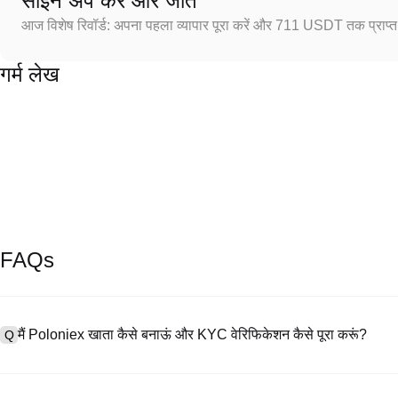
साइन अप करें और जीतें
आज विशेष रिवॉर्ड: अपना पहला व्यापार पूरा करें और 711 USDT तक प्राप्त 
गर्म लेख
FAQs
मैं Poloniex खाता कैसे बनाऊं और KYC वेरिफिकेशन कैसे पूरा करूं?
Q
खाता बनाने के लिए, हमारी आधिकारिक वेबसाइट पर
साइनअप पेज
पर जाएँ या Poloniex
A
नंबर प्रदान करें, पासवर्ड सेट करें, और पुष्टिकरण लिंक या SMS कोड के माध्यम से सत्या