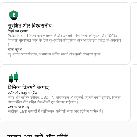
सुरक्षित और विश्वसनीय
रिज़र्व का प्रमाण
Poloniex 1:1 रिजर्व प्रदान करता है और आपकी परिसंपत्तियों की सुरक्षा और 100%
निकासी सुनिश्चित करने के लिए बहु-स्तरित एन्क्रिप्शन और ऑफ़लाइन वॉलेट को अपनाता
है।
खाता सुरक्षा
बहु-कारक प्रमाणीकरण, असामान्य लॉगिन अलर्ट और कुकी अपहरण सुरक्षा
विभिन्न क्रिप्टो उत्पाद
स्पॉट और फ़्यूचर्स ट्रेडिंग
स्पॉट और मार्जिन ट्रेडिंग, USDT-M और कॉइन-M फ़्यूचर्स, फ़्यूचर्स कॉपी ट्रेडिंग, विकल्प
और ट्रेडिंग बॉट सहित सेवाओं की एक विस्तृत श्रृंखला।
उच्च उपज कमाई
मल्टीपल Earn उत्पादों में फ्लेक्सिबल, फ्लेक्सी मैक्स और स्टेकिंग शामिल हैं।