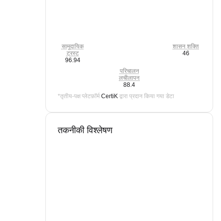
सामुदायिक
शासन शक्ति
ट्रस्ट
46
96.94
परिचालन
लचीलापन
88.4
*तृतीय-पक्ष प्लेटफ़ॉर्म
CertiK
द्वारा प्रदान किया गया डेटा
तकनीकी विश्लेषण