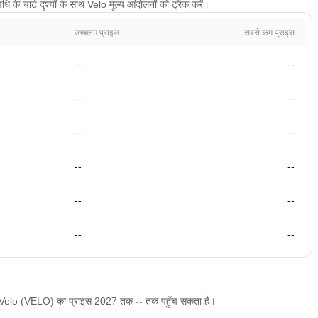
े चार्ट दृश्यों के साथ Velo मूल्य आंदोलनों को ट्रैक करें।
उच्चतम प्राइस
सबसे कम प्राइस
--
--
--
--
--
--
--
--
--
--
--
--
ै कि Velo (VELO) का प्राइस 2027 तक
--
तक पहुँच सकता है।