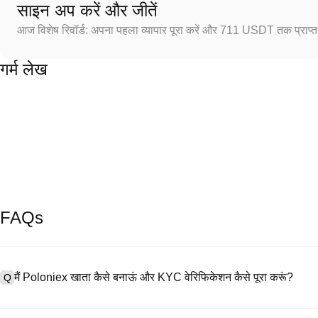
साइन अप करें और जीतें
आज विशेष रिवॉर्ड: अपना पहला व्यापार पूरा करें और 711 USDT तक प्राप्त 
गर्म लेख
FAQs
मैं Poloniex खाता कैसे बनाऊं और KYC वेरिफिकेशन कैसे पूरा करूं?
Q
खाता बनाने के लिए, हमारी आधिकारिक वेबसाइट पर
साइनअप पेज
पर जाएँ या Poloniex
A