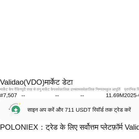
Validao(VDO)मार्केट डेटा
मार्केट कैप रैंकिंग
पूरी तरह से तनु मार्केट कैप
सर्वकालिक उच्चतम
सर्वकालिक निम्नतम
कुल आपूर्ति
प्रारंभिक र
#7,507
--
--
--
11.69M
2025-
साइन अप करें और 711 USDT रिवॉर्ड तक ट्रेड करें
POLONIEX：ट्रेड के लिए सर्वोत्तम प्लेटफ़ॉर्म Va