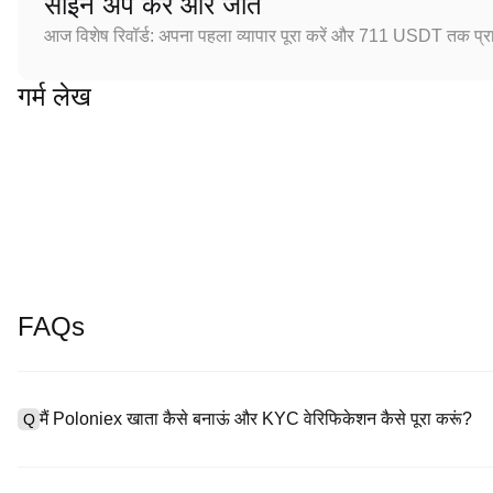
साइन अप करें और जीतें
आज विशेष रिवॉर्ड: अपना पहला व्यापार पूरा करें और 711 USDT तक प्राप
गर्म लेख
FAQs
मैं Poloniex खाता कैसे बनाऊं और KYC वेरिफिकेशन कैसे पूरा करूं?
Q
खाता बनाने के लिए, हमारी आधिकारिक वेबसाइट पर
साइनअप पेज
पर जाएँ या Polon
A