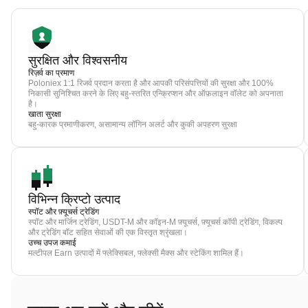
सुरक्षित और विश्वसनीय
रिज़र्व का प्रमाण
Poloniex 1:1 रिजर्व प्रदान करता है और आपकी परिसंपत्तियों की सुरक्षा और 100%
निकासी सुनिश्चित करने के लिए बहु-स्तरित एन्क्रिप्शन और ऑफ़लाइन वॉलेट को अपनाता
है।
खाता सुरक्षा
बहु-कारक प्रमाणीकरण, असामान्य लॉगिन अलर्ट और कुकी अपहरण सुरक्षा
विभिन्न क्रिप्टो उत्पाद
स्पॉट और फ़्यूचर्स ट्रेडिंग
स्पॉट और मार्जिन ट्रेडिंग, USDT-M और कॉइन-M फ़्यूचर्स, फ़्यूचर्स कॉपी ट्रेडिंग, विकल्प
और ट्रेडिंग बॉट सहित सेवाओं की एक विस्तृत श्रृंखला।
उच्च उपज कमाई
मल्टीपल Earn उत्पादों में फ्लेक्सिबल, फ्लेक्सी मैक्स और स्टेकिंग शामिल हैं।