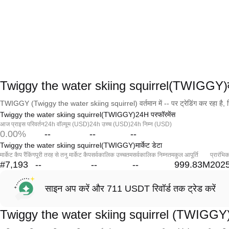
Twiggy the water skiing squirrel(TWIGGY)व
TWIGGY (Twiggy the water skiing squirrel) वर्तमान में -- पर ट्रेडिंग कर रहा है, जि
Twiggy the water skiing squirrel(TWIGGY)24H परफॉरमेंस
आज प्राइस परिवर्तन
24h वॉल्यूम (USD)
24h उच्च (USD)
24h निम्न (USD)
0.00%
--
--
--
Twiggy the water skiing squirrel(TWIGGY)मार्केट डेटा
मार्केट कैप रैंकिंग
पूरी तरह से तनु मार्केट कैप
सर्वकालिक उच्चतम
सर्वकालिक निम्नतम
कुल आपूर्ति
प्रारंभि
#7,193
--
--
--
999.83M
2025
साइन अप करें और 711 USDT रिवॉर्ड तक ट्रेड करें
Twiggy the water skiing squirrel (TWIGGY) प्र