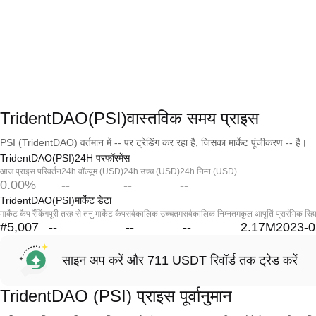
TridentDAO(PSI)वास्तविक समय प्राइस
PSI (TridentDAO) वर्तमान में -- पर ट्रेडिंग कर रहा है, जिसका मार्केट पूंजीकरण -- है।
TridentDAO(PSI)24H परफॉरमेंस
आज प्राइस परिवर्तन
24h वॉल्यूम (USD)
24h उच्च (USD)
24h निम्न (USD)
0.00%
--
--
--
TridentDAO(PSI)मार्केट डेटा
मार्केट कैप रैंकिंग
पूरी तरह से तनु मार्केट कैप
सर्वकालिक उच्चतम
सर्वकालिक निम्नतम
कुल आपूर्ति
प्रारंभिक रिह
#5,007
--
--
--
2.17M
2023-0
साइन अप करें और 711 USDT रिवॉर्ड तक ट्रेड करें
TridentDAO (PSI) प्राइस पूर्वानुमान