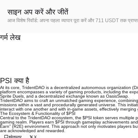
साइन अप करें और जीतें
आज विशेष रिवॉर्ड: अपना पहला व्यापार पूरा करें और 711 USDT तक प्राप्त 
गर्म लेख
PSI क्या है
At its core, TridentDAO is a decentralized autonomous organization (D
platform encompasses a variety of gaming products, including the exp
Sprite Duels, and a decentralized exchange known as OasisSwap.
TridentDAO aims to craft an unmatched gaming experience, combining e
missions within a vast and procedurally generated universe. This initiat
interact with one another and with in-game assets, effectively mergin
The Ecosystem & Functionality of $PSI
Central to the TridentDAO ecosystem, the $PSI token serves multiple pur
gaming realm. Players earn $PSI through gameplay achievements and p
Earn” (R2E) environment. This approach not only motivates players but
are acknowledged and rewarded.
श्वेतपत्र
X