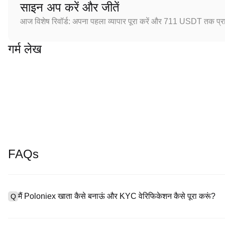
साइन अप करें और जीतें
आज विशेष रिवॉर्ड: अपना पहला व्यापार पूरा करें और 711 USDT तक प्राप
गर्म लेख
FAQs
मैं Poloniex खाता कैसे बनाऊं और KYC वेरिफिकेशन कैसे पूरा करूं?
Q
खाता बनाने के लिए, हमारी आधिकारिक वेबसाइट पर
साइनअप पेज
पर जाएँ या Polon
A