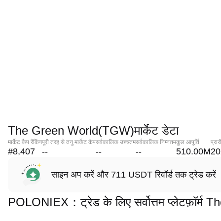
The Green World(TGW)मार्केट डेटा
मार्केट कैप रैंकिंग
पूरी तरह से तनु मार्केट कैप
सर्वकालिक उच्चतम
सर्वकालिक निम्नतम
कुल आपूर्ति
प्रा
#8,407
--
--
--
510.00M
20
साइन अप करें और 711 USDT रिवॉर्ड तक ट्रेड करें
POLONIEX：ट्रेड के लिए सर्वोत्तम प्लेटफ़ॉर्