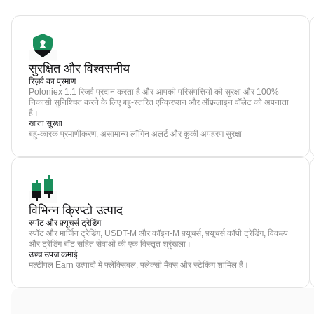
सुरक्षित और विश्वसनीय
रिज़र्व का प्रमाण
Poloniex 1:1 रिजर्व प्रदान करता है और आपकी परिसंपत्तियों की सुरक्षा और 100%
निकासी सुनिश्चित करने के लिए बहु-स्तरित एन्क्रिप्शन और ऑफ़लाइन वॉलेट को अपनाता
है।
खाता सुरक्षा
बहु-कारक प्रमाणीकरण, असामान्य लॉगिन अलर्ट और कुकी अपहरण सुरक्षा
विभिन्न क्रिप्टो उत्पाद
स्पॉट और फ़्यूचर्स ट्रेडिंग
स्पॉट और मार्जिन ट्रेडिंग, USDT-M और कॉइन-M फ़्यूचर्स, फ़्यूचर्स कॉपी ट्रेडिंग, विकल्प
और ट्रेडिंग बॉट सहित सेवाओं की एक विस्तृत श्रृंखला।
उच्च उपज कमाई
मल्टीपल Earn उत्पादों में फ्लेक्सिबल, फ्लेक्सी मैक्स और स्टेकिंग शामिल हैं।