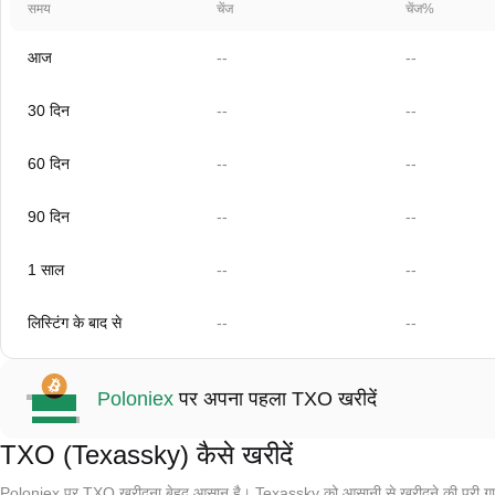
समय
चेंज
चेंज%
आज
--
--
30 दिन
--
--
60 दिन
--
--
90 दिन
--
--
1 साल
--
--
लिस्टिंग के बाद से
--
--
Poloniex
पर अपना पहला TXO खरीदें
TXO (Texassky) कैसे खरीदें
Poloniex पर TXO खरीदना बेहद आसान है। Texassky को आसानी से खरीदने की पूरी गा