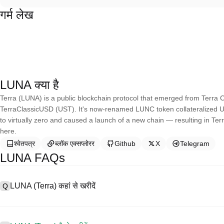
गर्म लेख
LUNA क्या है
Terra (LUNA) is a public blockchain protocol that emerged from Terra Cl
TerraClassicUSD (UST). It's now-renamed LUNC token collateralized 
to virtually zero and caused a launch of a new chain — resulting in Ter
here.
श्वेतपत्र
ब्लॉक एक्सप्लोरर
Github
X
Telegram
LUNA FAQs
LUNA (Terra) कहां से खरीदें
Q
A
सेंट्रलाइज्ड एक्सचेंज (CEX) Terra खरीदने के सबसे आसान और सबसे विश्वसनीय तरीकों 
सरल बनाने के लिए विभिन्न प्रकार के व्यापारिक उपकरण प्रदान करते हैं। उदाहरण के लि