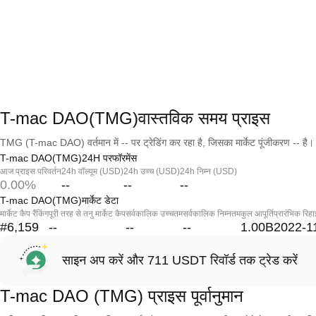
T-mac DAO(TMG)वास्तविक समय प्राइस
TMG (T-mac DAO) वर्तमान में -- पर ट्रेडिंग कर रहा है, जिसका मार्केट पूंजीकरण -- है।
T-mac DAO(TMG)24H परफॉरमेंस
आज प्राइस परिवर्तन
24h वॉल्यूम (USD)
24h उच्च (USD)
24h निम्न (USD)
0.00%
--
--
--
T-mac DAO(TMG)मार्केट डेटा
मार्केट कैप रैंकिंग
पूरी तरह से तनु मार्केट कैप
सर्वकालिक उच्चतम
सर्वकालिक निम्नतम
कुल आपूर्ति
प्रारंभिक रिहा
#6,159
--
--
--
1.00B
2022-1
साइन अप करें और 711 USDT रिवॉर्ड तक ट्रेड करें
T-mac DAO (TMG) प्राइस पूर्वानुमान