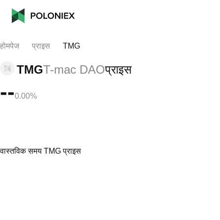
होमपेज
प्राइस
TMG
TMG
T-mac DAO
प्राइस
--
0.00%
वास्तविक समय TMG प्राइस