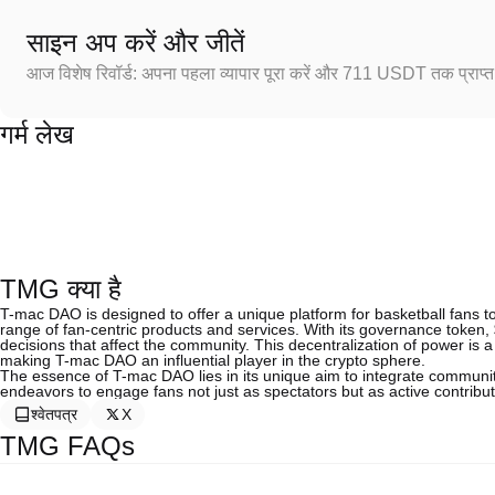
साइन अप करें और जीतें
आज विशेष रिवॉर्ड: अपना पहला व्यापार पूरा करें और 711 USDT तक प्राप्त 
गर्म लेख
TMG क्या है
T-mac DAO is designed to offer a unique platform for basketball fans
range of fan-centric products and services. With its governance token, $
decisions that affect the community. This decentralization of power is
making T-mac DAO an influential player in the crypto sphere.
The essence of T-mac DAO lies in its unique aim to integrate communit
endeavors to engage fans not just as spectators but as active contrib
श्वेतपत्र
X
TMG FAQs