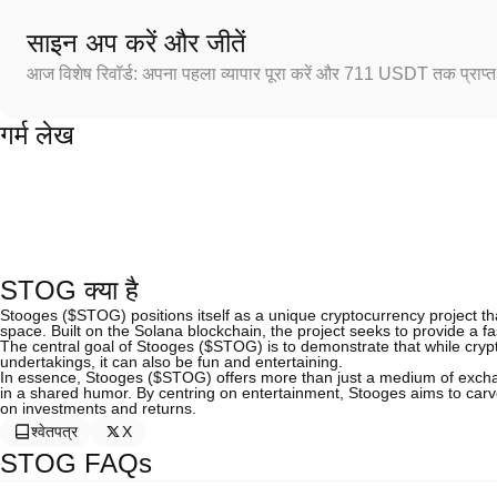
साइन अप करें और जीतें
आज विशेष रिवॉर्ड: अपना पहला व्यापार पूरा करें और 711 USDT तक प्राप्त 
गर्म लेख
STOG क्या है
Stooges ($STOG) positions itself as a unique cryptocurrency project tha
space. Built on the Solana blockchain, the project seeks to provide a
The central goal of Stooges ($STOG) is to demonstrate that while cryp
undertakings, it can also be fun and entertaining.
In essence, Stooges ($STOG) offers more than just a medium of excha
in a shared humor. By centring on entertainment, Stooges aims to carv
on investments and returns.
श्वेतपत्र
X
STOG FAQs