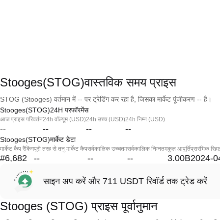
Stooges(STOG)वास्तविक समय प्राइस
STOG (Stooges) वर्तमान में -- पर ट्रेडिंग कर रहा है, जिसका मार्केट पूंजीकरण -- है।
Stooges(STOG)24H परफॉरमेंस
आज प्राइस परिवर्तन
24h वॉल्यूम (USD)
24h उच्च (USD)
24h निम्न (USD)
--
--
--
--
Stooges(STOG)मार्केट डेटा
मार्केट कैप रैंकिंग
पूरी तरह से तनु मार्केट कैप
सर्वकालिक उच्चतम
सर्वकालिक निम्नतम
कुल आपूर्ति
प्रारंभिक रिहा
#6,682
--
--
--
3.00B
2024-0
साइन अप करें और 711 USDT रिवॉर्ड तक ट्रेड करें
Stooges (STOG) प्राइस पूर्वानुमान