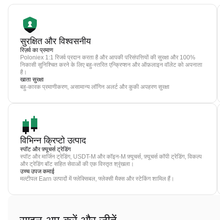
सुरक्षित और विश्वसनीय
रिज़र्व का प्रमाण
Poloniex 1:1 रिजर्व प्रदान करता है और आपकी परिसंपत्तियों की सुरक्षा और 100%
निकासी सुनिश्चित करने के लिए बहु-स्तरित एन्क्रिप्शन और ऑफ़लाइन वॉलेट को अपनाता
है।
खाता सुरक्षा
बहु-कारक प्रमाणीकरण, असामान्य लॉगिन अलर्ट और कुकी अपहरण सुरक्षा
विभिन्न क्रिप्टो उत्पाद
स्पॉट और फ़्यूचर्स ट्रेडिंग
स्पॉट और मार्जिन ट्रेडिंग, USDT-M और कॉइन-M फ़्यूचर्स, फ़्यूचर्स कॉपी ट्रेडिंग, विकल्प
और ट्रेडिंग बॉट सहित सेवाओं की एक विस्तृत श्रृंखला।
उच्च उपज कमाई
मल्टीपल Earn उत्पादों में फ्लेक्सिबल, फ्लेक्सी मैक्स और स्टेकिंग शामिल हैं।