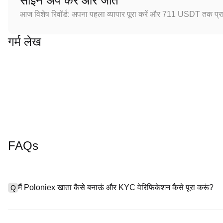
साइन अप करें और जीतें
आज विशेष रिवॉर्ड: अपना पहला व्यापार पूरा करें और 711 USDT तक प्राप
गर्म लेख
FAQs
मैं Poloniex खाता कैसे बनाऊं और KYC वेरिफिकेशन कैसे पूरा करूं?
Q
खाता बनाने के लिए, हमारी आधिकारिक वेबसाइट पर
साइनअप पेज
पर जाएँ या Polon
A
नंबर प्रदान करें, पासवर्ड सेट करें, और पुष्टिकरण लिंक या SMS कोड के माध्यम से सत