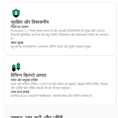
सुरक्षित और विश्वसनीय
रिज़र्व का प्रमाण
Poloniex 1:1 रिजर्व प्रदान करता है और आपकी परिसंपत्तियों की सुरक्षा और 100%
निकासी सुनिश्चित करने के लिए बहु-स्तरित एन्क्रिप्शन और ऑफ़लाइन वॉलेट को अपनाता
है।
खाता सुरक्षा
बहु-कारक प्रमाणीकरण, असामान्य लॉगिन अलर्ट और कुकी अपहरण सुरक्षा
विभिन्न क्रिप्टो उत्पाद
स्पॉट और फ़्यूचर्स ट्रेडिंग
स्पॉट और मार्जिन ट्रेडिंग, USDT-M और कॉइन-M फ़्यूचर्स, फ़्यूचर्स कॉपी ट्रेडिंग, विकल्प
और ट्रेडिंग बॉट सहित सेवाओं की एक विस्तृत श्रृंखला।
उच्च उपज कमाई
मल्टीपल Earn उत्पादों में फ्लेक्सिबल, फ्लेक्सी मैक्स और स्टेकिंग शामिल हैं।