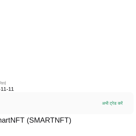
रिहाई
-11-11
अभी ट्रेड करें
र्म SmartNFT (SMARTNFT)