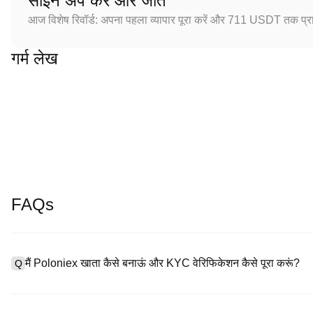
साइन अप करें और जीतें
आज विशेष रिवॉर्ड: अपना पहला व्यापार पूरा करें और 711 USDT तक प्राप
गर्म लेख
FAQs
मैं Poloniex खाता कैसे बनाऊं और KYC वेरिफिकेशन कैसे पूरा करूं?
Q
खाता बनाने के लिए, हमारी आधिकारिक वेबसाइट पर
साइनअप पेज
पर जाएँ या Polon
A
नंबर प्रदान करें, पासवर्ड सेट करें, और पुष्टिकरण लिंक या SMS कोड के माध्यम से सत