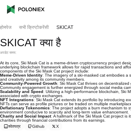
होमपेज
सभी क्रिप्टोकरेंसी
SKICAT
SKICAT क्या है
अपडेट समय:
At its core, Ski Mask Cat is a meme-driven cryptocurrency project desig
underlying blockchain framework allows for rapid transactions and affo
components of the Ski Mask Cat project include:
Meme-Driven Identity
: The imagery of a ski-masked cat embodies a spi
and creativity among its community members.
Community-Powered Growth
: Ski Mask Cat thrives on decentralized 
Community engagement is further energized through social media camp
Scalability and Speed
: Utilizing a high-performance blockchain, Ski 
associated with crypto exchanges.
NFT Integrations
: Ski Mask Cat extends its portfolio by introducing e
NFTs can serve as profile pictures or be traded on multiple marketplaces
Deflationary Tokenomics
: The project adopts a burn mechanism to sy
environment conducive to scarcity and long-term value enhancement.
Charity and Social Impact
: A hallmark of the Ski Mask Cat project is i
charities through financial contributions from its earnings.
श्वेतपत्र
Github
X