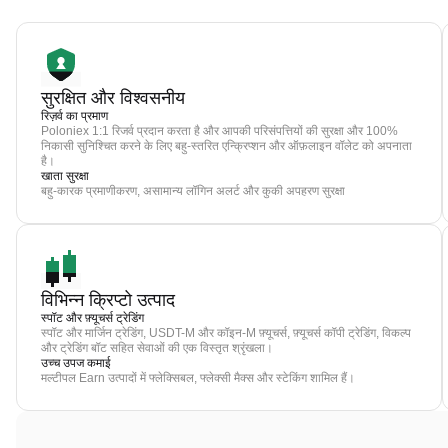
सुरक्षित और विश्वसनीय
रिज़र्व का प्रमाण
Poloniex 1:1 रिजर्व प्रदान करता है और आपकी परिसंपत्तियों की सुरक्षा और 100%
निकासी सुनिश्चित करने के लिए बहु-स्तरित एन्क्रिप्शन और ऑफ़लाइन वॉलेट को अपनाता
है।
खाता सुरक्षा
बहु-कारक प्रमाणीकरण, असामान्य लॉगिन अलर्ट और कुकी अपहरण सुरक्षा
विभिन्न क्रिप्टो उत्पाद
स्पॉट और फ़्यूचर्स ट्रेडिंग
स्पॉट और मार्जिन ट्रेडिंग, USDT-M और कॉइन-M फ़्यूचर्स, फ़्यूचर्स कॉपी ट्रेडिंग, विकल्प
और ट्रेडिंग बॉट सहित सेवाओं की एक विस्तृत श्रृंखला।
उच्च उपज कमाई
मल्टीपल Earn उत्पादों में फ्लेक्सिबल, फ्लेक्सी मैक्स और स्टेकिंग शामिल हैं।