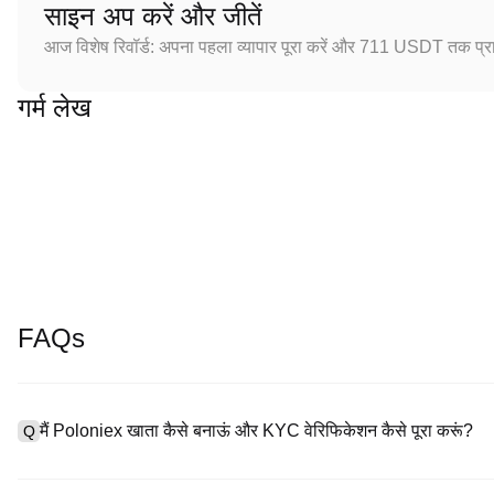
साइन अप करें और जीतें
आज विशेष रिवॉर्ड: अपना पहला व्यापार पूरा करें और 711 USDT तक प्राप
गर्म लेख
FAQs
मैं Poloniex खाता कैसे बनाऊं और KYC वेरिफिकेशन कैसे पूरा करूं?
Q
खाता बनाने के लिए, हमारी आधिकारिक वेबसाइट पर
साइनअप पेज
पर जाएँ या Polon
A