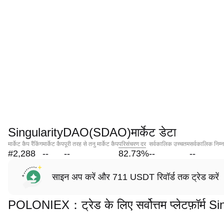
SingularityDAO(SDAO)मार्केट डेटा
मार्केट कैप रैंकिंग
मार्केट कैप
पूरी तरह से तनु मार्केट कैप
परिसंचरण दर
सर्वकालिक उच्चतम
सर्वकालिक निम्
#2,288
--
--
82.73
%
--
--
साइन अप करें और 711 USDT रिवॉर्ड तक ट्रेड करें
POLONIEX：ट्रेड के लिए सर्वोत्तम प्लेटफ़ॉर्