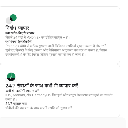
निर्बाध व्यापार
कम खरीद-बिक्री प्रसार
पिछले 24 घंटों में Poloniex का ट्रेडिंग वॉल्यूम -- है।
प्रीमियम क्रिप्टोकरेंसी
Poloniex 400 से अधिक गुणवत्ता वाली डिजिटल संपत्तियां प्रदान करता है और सभी
सूचीबद्ध क्रिप्टो के लिए तरलता और विनियामक अनुपालन का प्रबंधन करता है, जिससे
उपयोगकर्ताओं के लिए निवेश जोखिम प्रभावी रूप से कम हो जाता है।
24/7 सेवाओं के साथ कभी भी व्यापार करें
कभी भी, कहीं भी व्यापार करें
iOS, Android, और HarmonyOS डिवाइसों और प्रमुख डेस्कटॉप ब्राउज़रों का समर्थन
करता है।
24/7 ग्राहक सेवा
चौबीसों घंटे सहायता के साथ अपनी संपत्ति की सुरक्षा करें