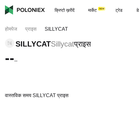
क्रिप्टो ख़रीदें
मार्केट
ट्रेड
डे
होमपेज
प्राइस
SILLYCAT
SILLYCAT
Sillycat
प्राइस
--
--
वास्तविक समय SILLYCAT प्राइस