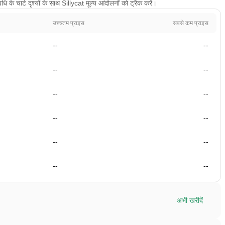
े चार्ट दृश्यों के साथ Sillycat मूल्य आंदोलनों को ट्रैक करें।
उच्चतम प्राइस
सबसे कम प्राइस
--
--
--
--
--
--
--
--
--
--
--
--
अभी खरीदें