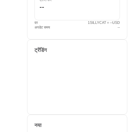
प्राप्त करें
दर
1SILLYCAT = --USD
अपडेट समय
--
ट्रेंडिंग
नया