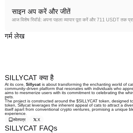
साइन अप करें और जीतें
आज विशेष रिवॉर्ड: अपना पहला व्यापार पूरा करें और 711 USDT तक प्राप
गर्म लेख
SILLYCAT क्या है
At its core,
Sillycat
is about transforming the enchanting world of cats
community-driven platform that resonates with individuals who appreci
aims to mesmerize users with its commitment to celebrating the whi
pets.
The project is constructed around the $SILLYCAT token, designed t
token, Sillycat leverages the inherent appeal of cats to attract a div
itself apart from conventional crypto ventures, promising a unique 
experience.
श्वेतपत्र
X
SILLYCAT FAQs