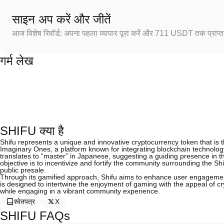
साइन अप करें और जीतें
आज विशेष रिवॉर्ड: अपना पहला व्यापार पूरा करें और 711 USDT तक प्राप्त 
गर्म लेख
SHIFU क्या है
Shifu represents a unique and innovative cryptocurrency token that is 
Imaginary Ones, a platform known for integrating blockchain technology
translates to “master” in Japanese, suggesting a guiding presence in t
objective is to incentivize and fortify the community surrounding the S
public presale.
Through its gamified approach, Shifu aims to enhance user engagement
is designed to intertwine the enjoyment of gaming with the appeal of c
while engaging in a vibrant community experience.
श्वेतपत्र
X
SHIFU FAQs